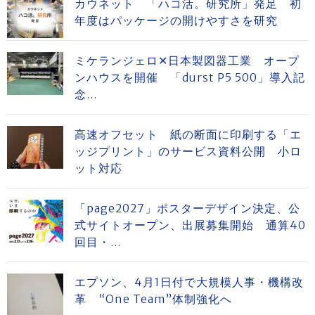
カウネット 「ハコ活。研究所」発足 初
年度はパッケージの開けやすさを研究
ミケランジェロ✕日本製図器工業 オープ
ンハウスを開催 「durst P5 500」導入記
念...
高速オフセット 紙の断面に印刷する「エ
ッジプリント」のサービス資料公開 小ロ
ット対応
「page2027」ポスターデザイン決定、公
式サイトオープン、出展募集開始 通算40
回目・...
エプソン、4月1日付で大規模人事・機構改
革 “One Team”体制強化へ