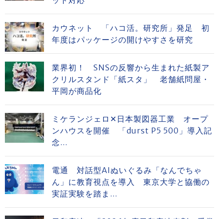
ット対応
カウネット 「ハコ活。研究所」発足 初
年度はパッケージの開けやすさを研究
業界初！ SNSの反響から生まれた紙製ア
クリルスタンド「紙スタ」 老舗紙問屋・
平岡が商品化
ミケランジェロ✕日本製図器工業 オープ
ンハウスを開催 「durst P5 500」導入記
念...
電通 対話型AIぬいぐるみ「なんでちゃ
ん」に教育視点を導入 東京大学と協働の
実証実験を踏ま...