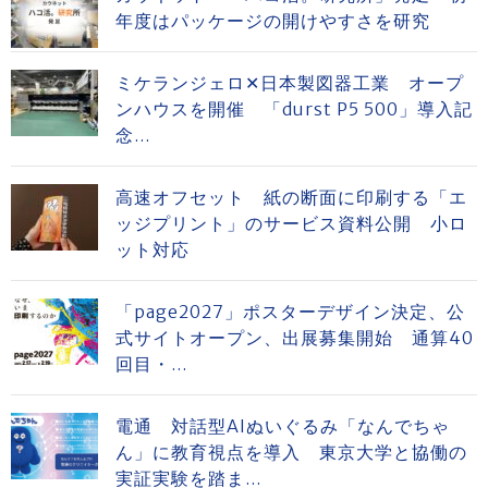
年度はパッケージの開けやすさを研究
ミケランジェロ✕日本製図器工業 オープ
ンハウスを開催 「durst P5 500」導入記
念...
高速オフセット 紙の断面に印刷する「エ
ッジプリント」のサービス資料公開 小ロ
ット対応
「page2027」ポスターデザイン決定、公
式サイトオープン、出展募集開始 通算40
回目・...
電通 対話型AIぬいぐるみ「なんでちゃ
ん」に教育視点を導入 東京大学と協働の
実証実験を踏ま...