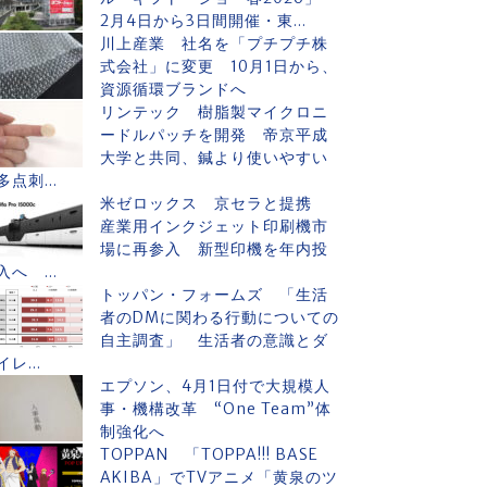
2月4日から3日間開催・東...
川上産業 社名を「プチプチ株
式会社」に変更 10月1日から、
資源循環ブランドへ
リンテック 樹脂製マイクロニ
ードルパッチを開発 帝京平成
大学と共同、鍼より使いやすい
多点刺...
米ゼロックス 京セラと提携
産業用インクジェット印刷機市
場に再参入 新型印機を年内投
入へ ...
トッパン・フォームズ 「生活
者のDMに関わる行動についての
自主調査」 生活者の意識とダ
イレ...
エプソン、4月1日付で大規模人
事・機構改革 “One Team”体
制強化へ
TOPPAN 「TOPPA!!! BASE
AKIBA」でTVアニメ「黄泉のツ