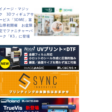
イメージ・マジッ
ク 3Dフィギュアサ
ービス「3DME」富
山県初開催 お盆限
定でファニチャーパ
ーク「K3」に登場