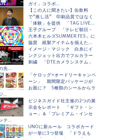
ガイ」コラボ...
【この人に聞きたい】缶飲料
で”推し活” 印刷品質ではなく
「体験」を提供 「TAG LIVE...
王子グループ 「テレビ朝日・
六本木ヒルズSUMMER FES」に
協賛 紙製アイテムを揃えた...
イメージ・マジック 白糸にイ
ンクジェット出力でフルカラー
刺繍 「DTEカメラシステム」
の先...
「ケロッグ×オードリーキャンペ
ーン」 期間限定パッケージが
お面に？ 5種類のシールからラ
ジ...
ビジネスガイド社主催の2つの展
示会をレポート 「ギフト・シ
ョー」＆「プレミアム・インセ
ンテ...
UNOに新ルール コラボカード
が一挙に3つ登場 「ドラえも