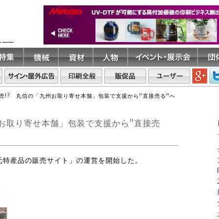
ト――
売!? 丸信の「九州お取り寄せ本舗」包装で支援から”直接売る”へ
州お取り寄せ本舗」包装で支援から”直接売
地元特産品の販売サイト」の運営を開始した。