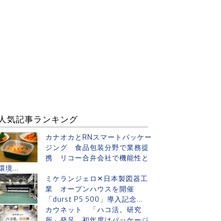
人気記事ランキング
カナオカとRNスマートパッケー
ジング 食品包装分野で業務提
携 リコー合弁会社で機能性と
環境...
ミケランジェロ✕日本製図器工
業 オープンハウスを開催
「durst P5 500」導入記念...
カウネット 「ハコ活。研究
所」発足 初年度はパッケージ