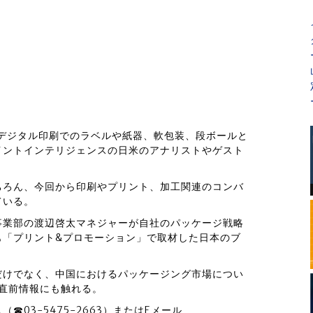
、デジタル印刷でのラベルや紙器、軟包装、段ボールと
イントインテリジェンスの日米のアナリストやゲスト
ちろん、今回から印刷やプリント、加工関連のコンバ
ている。
事業部の渡辺啓太マネジャーが自社のパッケージ戦略
も「プリント&プロモーション」で取材した日本のブ
。
だけでなく、中国におけるパッケージング市場につい
の直前情報にも触れる。
03-5475-2663）またはEメール