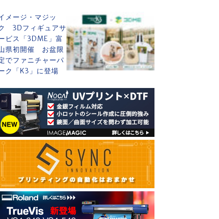
イメージ・マジッ
ク 3Dフィギュアサ
ービス「3DME」富
山県初開催 お盆限
定でファニチャーパ
ーク「K3」に登場