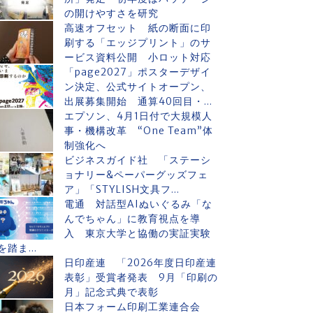
の開けやすさを研究
高速オフセット 紙の断面に印
刷する「エッジプリント」のサ
ービス資料公開 小ロット対応
「page2027」ポスターデザイ
ン決定、公式サイトオープン、
出展募集開始 通算40回目・...
エプソン、4月1日付で大規模人
事・機構改革 “One Team”体
制強化へ
ビジネスガイド社 「ステーシ
ョナリー&ペーパーグッズフェ
ア」「STYLISH文具フ...
電通 対話型AIぬいぐるみ「な
んでちゃん」に教育視点を導
入 東京大学と協働の実証実験
を踏ま...
日印産連 「2026年度日印産連
表彰」受賞者発表 9月「印刷の
月」記念式典で表彰
日本フォーム印刷工業連合会