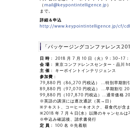
（
mail@keypontintelligence.jp
）
まで。
詳細＆申込
http://www.keypointintelligence.jp/cf/cd
「パッケージングコンファレンス201
日 時
： 2018 月 7 月 10 日（火）9：30-17
会 場
： 東京コンファレンスセンター・品川 http://w
主 催
： キーポイントインテリジェンス
参加費
：
79,880 円（86,270 円税込） …特別早期割引 2
89,880 円（97,070 円税込） …早期割引 201
99,880 円（107,870 円税込）…通常価格 201
※英語の講演には逐次通訳（英→日）
※テキスト、コーヒーキオスク、昼食代が含
※2018 年 7 月 4 日(水）以降のキャンセル
※申込み確認後、請求書発行
定 員
： 100 名 ※先着順