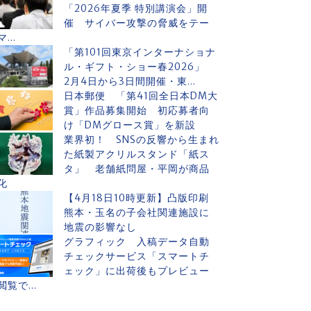
「2026年夏季 特別講演会」開
催 サイバー攻撃の脅威をテー
マ...
「第101回東京インターナショナ
ル・ギフト・ショー春2026」
2月4日から3日間開催・東...
日本郵便 「第41回全日本DM大
賞」作品募集開始 初応募者向
け「DMグロース賞」を新設
業界初！ SNSの反響から生まれ
た紙製アクリルスタンド「紙ス
タ」 老舗紙問屋・平岡が商品
化
【4月18日10時更新】凸版印刷
熊本・玉名の子会社関連施設に
地震の影響なし
グラフィック 入稿データ自動
チェックサービス「スマートチ
ェック」に出荷後もプレビュー
閲覧で...