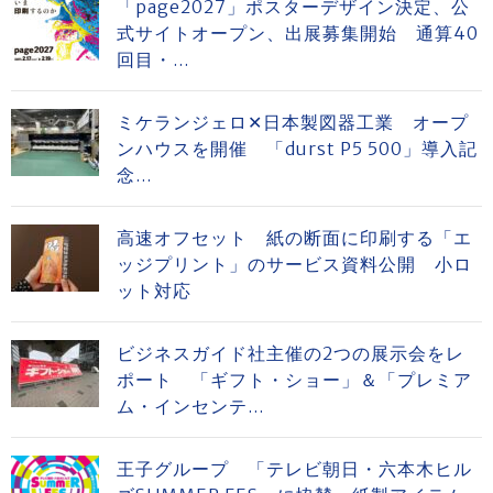
「page2027」ポスターデザイン決定、公
式サイトオープン、出展募集開始 通算40
回目・...
ミケランジェロ✕日本製図器工業 オープ
ンハウスを開催 「durst P5 500」導入記
念...
高速オフセット 紙の断面に印刷する「エ
ッジプリント」のサービス資料公開 小ロ
ット対応
ビジネスガイド社主催の2つの展示会をレ
ポート 「ギフト・ショー」＆「プレミア
ム・インセンテ...
王子グループ 「テレビ朝日・六本木ヒル