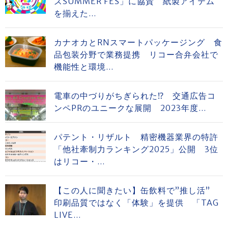
ズSUMMER FES」に協賛 紙製アイテム
を揃えた...
カナオカとRNスマートパッケージング 食
品包装分野で業務提携 リコー合弁会社で
機能性と環境...
電車の中づりがちぎられた⁉ 交通広告コ
ンペPRのユニークな展開 2023年度...
パテント・リザルト 精密機器業界の特許
「他社牽制力ランキング2025」公開 3位
はリコー・...
【この人に聞きたい】缶飲料で”推し活”
印刷品質ではなく「体験」を提供 「TAG
LIVE...