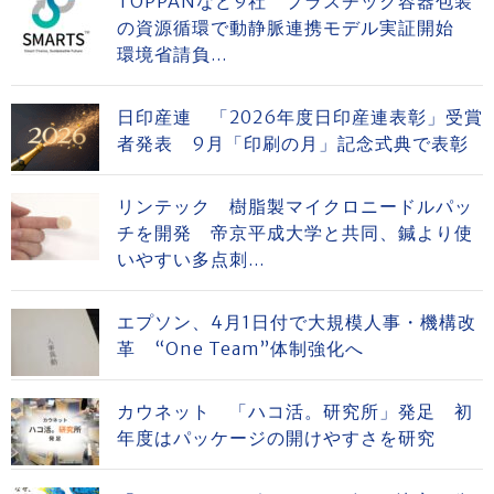
TOPPANなど9社 プラスチック容器包装
の資源循環で動静脈連携モデル実証開始
環境省請負...
日印産連 「2026年度日印産連表彰」受賞
者発表 9月「印刷の月」記念式典で表彰
リンテック 樹脂製マイクロニードルパッ
チを開発 帝京平成大学と共同、鍼より使
いやすい多点刺...
エプソン、4月1日付で大規模人事・機構改
革 “One Team”体制強化へ
カウネット 「ハコ活。研究所」発足 初
年度はパッケージの開けやすさを研究