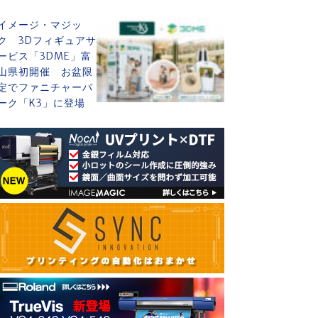
イメージ・マジッ
ク 3Dフィギュアサ
ービス「3DME」富
山県初開催 お盆限
定でファニチャーパ
ーク「K3」に登場