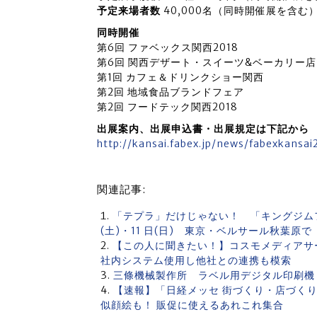
予定来場者数
40,000名（同時開催展を含む
同時開催
第6回 ファベックス関西2018
第6回 関西デザート・スイーツ&ベーカリー店
第1回 カフェ＆ドリンクショー関西
第2回 地域食品ブランドフェア
第2回 フードテック関西2018
出展案内、出展申込書・出展規定は下記から
http://kansai.fabex.jp/news/fabexkansai
関連記事:
「テプラ」だけじゃない！ 「キングジムフ
(土)・11 日(日) 東京・ベルサール秋葉原
【この人に聞きたい！】コスモメディアサ
社内システム使用し他社との連携も模索
三條機械製作所 ラベル用デジタル印刷機「
【速報】「日経メッセ 街づくり・店づくり総合
似顔絵も！ 販促に使えるあれこれ集合