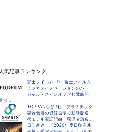
人気記事ランキング
富士フイルムHD 富士フイルム
ビジネスイノベーションのパー
シャル・スピンオフ含む戦略的
選択...
TOPPANなど9社 プラスチック
容器包装の資源循環で動静脈連
携モデル実証開始 環境省請負...
日印産連 「2026年度日印産連
表彰」受賞者発表 9月「印刷の