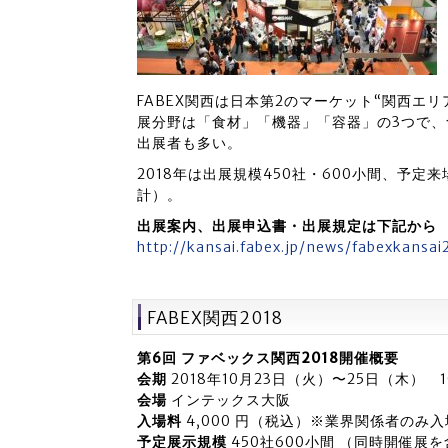
FABEX関西は日本第2のマーケット“関西エ
展分野は「食材」「機器」「容器」の3つで、
出展者も多い。
2018年は出展規模450社・600小間、予定
計）。
出展案内、出展申込書・出展規定は下記から
http://kansai.fabex.jp/news/fabexkansai
FABEX関西2018
第6回 ファベックス関西2018開催概要
会期
2018年10月23日（火）〜25日（木） 10
会場
インテックス大阪
入場料
4,000 円（税込）※業界関係者の
予定展示規模
450社600小間 （同時開催展