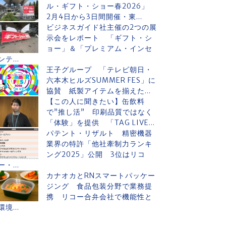
ル・ギフト・ショー春2026」
2月4日から3日間開催・東...
ビジネスガイド社主催の2つの展
示会をレポート 「ギフト・シ
ョー」＆「プレミアム・インセ
ンテ...
王子グループ 「テレビ朝日・
六本木ヒルズSUMMER FES」に
協賛 紙製アイテムを揃えた...
【この人に聞きたい】缶飲料
で”推し活” 印刷品質ではなく
「体験」を提供 「TAG LIVE...
パテント・リザルト 精密機器
業界の特許「他社牽制力ランキ
ング2025」公開 3位はリコ
ー・...
カナオカとRNスマートパッケー
ジング 食品包装分野で業務提
携 リコー合弁会社で機能性と
環境...