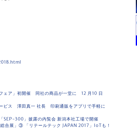
）
2018.html
ェア」初開催 同社の商品が一堂に 12 月10 日
で
ービス 澤田真一 社長 印刷通販をアプリで手軽に
SEP-300」披露の内覧会 新潟本社工場で開催
展」③ 「リテールテック JAPAN 2017」IoTも！