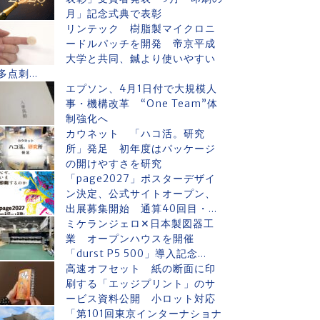
月」記念式典で表彰
リンテック 樹脂製マイクロニ
ードルパッチを開発 帝京平成
大学と共同、鍼より使いやすい
多点刺...
エプソン、4月1日付で大規模人
事・機構改革 “One Team”体
制強化へ
カウネット 「ハコ活。研究
所」発足 初年度はパッケージ
の開けやすさを研究
「page2027」ポスターデザイ
ン決定、公式サイトオープン、
出展募集開始 通算40回目・...
ミケランジェロ✕日本製図器工
業 オープンハウスを開催
「durst P5 500」導入記念...
高速オフセット 紙の断面に印
刷する「エッジプリント」のサ
ービス資料公開 小ロット対応
「第101回東京インターナショナ