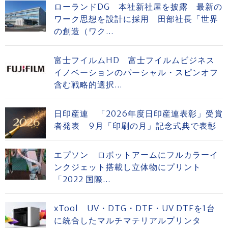
ローランドDG 本社新社屋を披露 最新の
ワーク思想を設計に採用 田部社長「世界
の創造（ワク...
富士フイルムHD 富士フイルムビジネス
イノベーションのパーシャル・スピンオフ
含む戦略的選択...
日印産連 「2026年度日印産連表彰」受賞
者発表 9月「印刷の月」記念式典で表彰
エプソン ロボットアームにフルカラーイ
ンクジェット搭載し立体物にプリント
「2022 国際...
xTool UV・DTG・DTF・UV DTFを1台
に統合したマルチマテリアルプリンタ