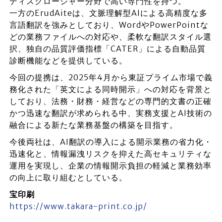
ディスクロージャー分野で高い専門性を持つ。
一方のErudAiteは、文脈理解型AIによる高精度な多
言語翻訳を強みとしており、WordやPowerPointな
どの業務ファイルへの対応や、柔軟な翻訳スタイル選
択、独自の品質評価指標「CATER」による自動品質
診断機能などを提供している。
今回の提携は、2025年4月から東証プライム市場で義
務化された「英文による同時開示」への対応を背景と
しており、法務・財務・経営などの専門的文書の正確
かつ迅速な翻訳が求められる中、実務支援とAI技術の
融合による新たな業務基盤の構築を目指す。
今後両社は、AI翻訳の導入による開示業務の省力化・
迅速化と、情報漏洩リスクを抑えた高セキュリティな
運用を実現し、企業の情報開示負担の軽減と業務効率
の向上に取り組むとしている。
宝印刷
https://www.takara-print.co.jp/