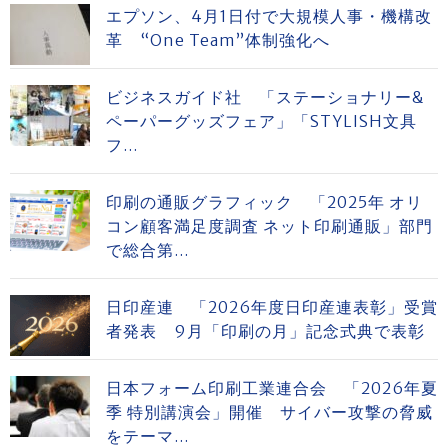
エプソン、4月1日付で大規模人事・機構改
革 “One Team”体制強化へ
ビジネスガイド社 「ステーショナリー&
ペーパーグッズフェア」「STYLISH文具
フ...
印刷の通販グラフィック 「2025年 オリ
コン顧客満足度調査 ネット印刷通販」部門
で総合第...
日印産連 「2026年度日印産連表彰」受賞
者発表 9月「印刷の月」記念式典で表彰
日本フォーム印刷工業連合会 「2026年夏
季 特別講演会」開催 サイバー攻撃の脅威
をテーマ...