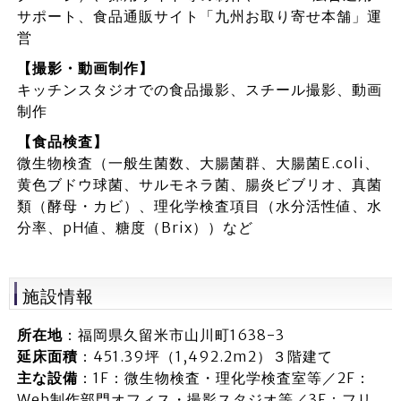
サポート、食品通販サイト「九州お取り寄せ本舗」運
営
【撮影・動画制作】
キッチンスタジオでの食品撮影、スチール撮影、動画
制作
【食品検査】
微生物検査（一般生菌数、大腸菌群、大腸菌E.coli、
黄色ブドウ球菌、サルモネラ菌、腸炎ビブリオ、真菌
類（酵母・カビ）、理化学検査項目（水分活性値、水
分率、pH値、糖度（Brix））など
施設情報
所在地
：福岡県久留米市山川町1638-3
延床面積
：451.39坪（1,492.2m2）３階建て
主な設備
：1F：微生物検査・理化学検査室等／2F：
Web制作部門オフィス・撮影スタジオ等／3F：フリ