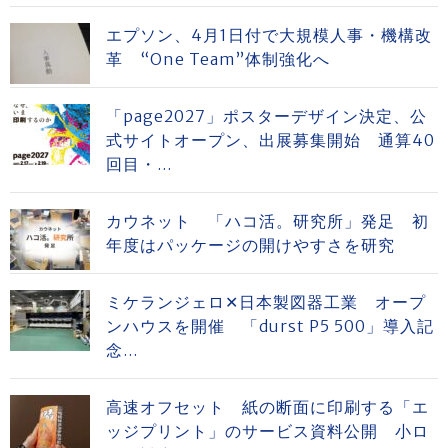
エプソン、4月1日付で大規模人事・機構改
革 “One Team”体制強化へ
「page2027」ポスターデザイン決定、公
式サイトオープン、出展募集開始 通算40
回目・...
カウネット 「ハコ活。研究所」発足 初
年度はパッケージの開けやすさを研究
ミケランジェロ✕日本製図器工業 オープ
ンハウスを開催 「durst P5 500」導入記
念...
高速オフセット 紙の断面に印刷する「エ
ッジプリント」のサービス資料公開 小ロ