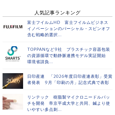
人気記事ランキング
富士フイルムHD 富士フイルムビジネス
イノベーションのパーシャル・スピンオフ
含む戦略的選択...
TOPPANなど9社 プラスチック容器包装
の資源循環で動静脈連携モデル実証開始
環境省請負...
日印産連 「2026年度日印産連表彰」受賞
者発表 9月「印刷の月」記念式典で表彰
リンテック 樹脂製マイクロニードルパッ
チを開発 帝京平成大学と共同、鍼より使
いやすい多点刺...