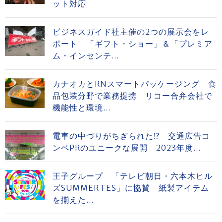
ット対応
ビジネスガイド社主催の2つの展示会をレ
ポート 「ギフト・ショー」＆「プレミア
ム・インセンテ...
カナオカとRNスマートパッケージング 食
品包装分野で業務提携 リコー合弁会社で
機能性と環境...
電車の中づりがちぎられた⁉ 交通広告コ
ンペPRのユニークな展開 2023年度...
王子グループ 「テレビ朝日・六本木ヒル
ズSUMMER FES」に協賛 紙製アイテム
を揃えた...