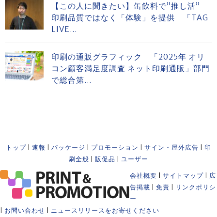
【この人に聞きたい】缶飲料で”推し活”
印刷品質ではなく「体験」を提供 「TAG
LIVE...
印刷の通販グラフィック 「2025年 オリ
コン顧客満足度調査 ネット印刷通販」部門
で総合第...
トップ
|
速報
|
パッケージ
|
プロモーション
|
サイン・屋外広告
|
印
刷全般
|
販促品
|
ユーザー
会社概要
|
サイトマップ
|
広
告掲載
|
免責
|
リンクポリシ
ー
|
お問い合わせ
|
ニュースリリースをお寄せください