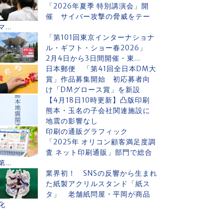
「2026年夏季 特別講演会」開
催 サイバー攻撃の脅威をテー
マ...
「第101回東京インターナショナ
ル・ギフト・ショー春2026」
2月4日から3日間開催・東...
日本郵便 「第41回全日本DM大
賞」作品募集開始 初応募者向
け「DMグロース賞」を新設
【4月18日10時更新】凸版印刷
熊本・玉名の子会社関連施設に
地震の影響なし
印刷の通販グラフィック
「2025年 オリコン顧客満足度調
査 ネット印刷通販」部門で総合
第...
業界初！ SNSの反響から生まれ
た紙製アクリルスタンド「紙ス
タ」 老舗紙問屋・平岡が商品
化