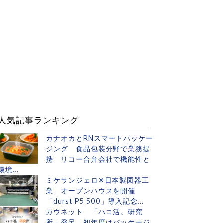
人気記事ランキング
カナオカとRNスマートパッケー
ジング 食品包装分野で業務提
携 リコー合弁会社で機能性と
環境...
ミケランジェロ✕日本製図器工
業 オープンハウスを開催
「durst P5 500」導入記念...
カウネット 「ハコ活。研究
所」発足 初年度はパッケージ