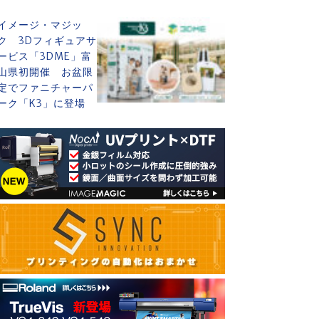
イメージ・マジッ
ク 3Dフィギュアサ
ービス「3DME」富
山県初開催 お盆限
定でファニチャーパ
ーク「K3」に登場