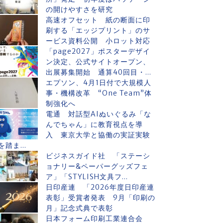
の開けやすさを研究
高速オフセット 紙の断面に印
刷する「エッジプリント」のサ
ービス資料公開 小ロット対応
「page2027」ポスターデザイ
ン決定、公式サイトオープン、
出展募集開始 通算40回目・...
エプソン、4月1日付で大規模人
事・機構改革 “One Team”体
制強化へ
電通 対話型AIぬいぐるみ「な
んでちゃん」に教育視点を導
入 東京大学と協働の実証実験
を踏ま...
ビジネスガイド社 「ステーシ
ョナリー&ペーパーグッズフェ
ア」「STYLISH文具フ...
日印産連 「2026年度日印産連
表彰」受賞者発表 9月「印刷の
月」記念式典で表彰
日本フォーム印刷工業連合会