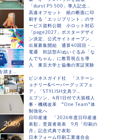
「durst P5 500」導入記念...
高速オフセット 紙の断面に印
刷する「エッジプリント」のサ
ービス資料公開 小ロット対応
「page2027」ポスターデザイ
ン決定、公式サイトオープン、
出展募集開始 通算40回目・...
電通 対話型AIぬいぐるみ「な
んでちゃん」に教育視点を導
入 東京大学と協働の実証実験
を踏ま...
ビジネスガイド社 「ステーシ
ョナリー&ペーパーグッズフェ
ア」「STYLISH文具フ...
エプソン、4月1日付で大規模人
事・機構改革 “One Team”体
制強化へ
日印産連 「2026年度日印産連
表彰」受賞者発表 9月「印刷の
月」記念式典で表彰
日本フォーム印刷工業連合会