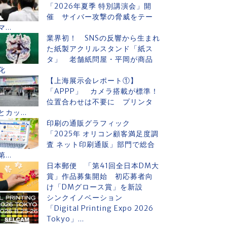
「2026年夏季 特別講演会」開
催 サイバー攻撃の脅威をテー
マ...
業界初！ SNSの反響から生まれ
た紙製アクリルスタンド「紙ス
タ」 老舗紙問屋・平岡が商品
化
【上海展示会レポート①】
「APPP」 カメラ搭載が標準！
位置合わせは不要に プリンタ
とカッ...
印刷の通販グラフィック
「2025年 オリコン顧客満足度調
査 ネット印刷通販」部門で総合
第...
日本郵便 「第41回全日本DM大
賞」作品募集開始 初応募者向
け「DMグロース賞」を新設
シンクイノベーション
「Digital Printing Expo 2026
Tokyo」...