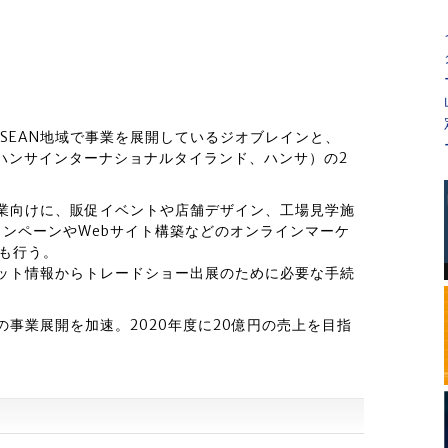
SEAN地域で事業を展開しているジオブレインと、
 Co.,Ltd.（ハンサインターナショナルタイランド、ハンサ）の2
企業向けに、販促イベントや店舗デザイン、工場見学施
ャンペーンやWebサイト構築などのオンラインマーケ
ども行う。
ケット情報からトレードショー出展のために必要な手続
の事業展開を加速。2020年度に20億円の売上を目指