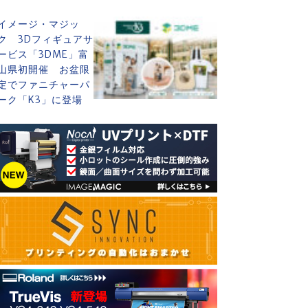
イメージ・マジッ
ク 3Dフィギュアサ
ービス「3DME」富
山県初開催 お盆限
定でファニチャーパ
ーク「K3」に登場