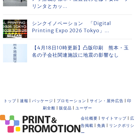
リンタとカッ...
シンクイノベーション 「Digital
Printing Expo 2026 Tokyo」...
【4月18日10時更新】凸版印刷 熊本・玉
名の子会社関連施設に地震の影響なし
トップ
|
速報
|
パッケージ
|
プロモーション
|
サイン・屋外広告
|
印
刷全般
|
販促品
|
ユーザー
会社概要
|
サイトマップ
|
広
告掲載
|
免責
|
リンクポリシ
ー