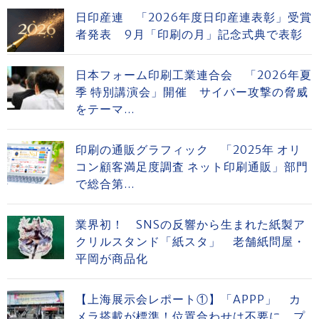
日印産連 「2026年度日印産連表彰」受賞
者発表 9月「印刷の月」記念式典で表彰
日本フォーム印刷工業連合会 「2026年夏
季 特別講演会」開催 サイバー攻撃の脅威
をテーマ...
印刷の通販グラフィック 「2025年 オリ
コン顧客満足度調査 ネット印刷通販」部門
で総合第...
業界初！ SNSの反響から生まれた紙製ア
クリルスタンド「紙スタ」 老舗紙問屋・
平岡が商品化
【上海展示会レポート①】「APPP」 カ
メラ搭載が標準！位置合わせは不要に プ