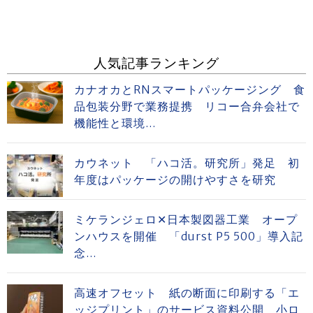
人気記事ランキング
カナオカとRNスマートパッケージング 食
品包装分野で業務提携 リコー合弁会社で
機能性と環境...
カウネット 「ハコ活。研究所」発足 初
年度はパッケージの開けやすさを研究
ミケランジェロ✕日本製図器工業 オープ
ンハウスを開催 「durst P5 500」導入記
念...
高速オフセット 紙の断面に印刷する「エ
ッジプリント」のサービス資料公開 小ロ