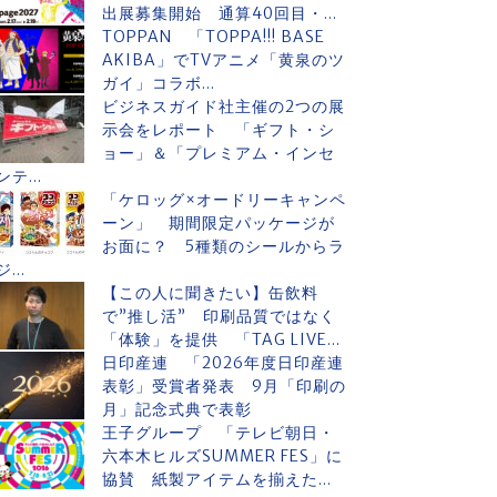
出展募集開始 通算40回目・...
TOPPAN 「TOPPA!!! BASE
AKIBA」でTVアニメ「黄泉のツ
ガイ」コラボ...
ビジネスガイド社主催の2つの展
示会をレポート 「ギフト・シ
ョー」＆「プレミアム・インセ
ンテ...
「ケロッグ×オードリーキャンペ
ーン」 期間限定パッケージが
お面に？ 5種類のシールからラ
ジ...
【この人に聞きたい】缶飲料
で”推し活” 印刷品質ではなく
「体験」を提供 「TAG LIVE...
日印産連 「2026年度日印産連
表彰」受賞者発表 9月「印刷の
月」記念式典で表彰
王子グループ 「テレビ朝日・
六本木ヒルズSUMMER FES」に
協賛 紙製アイテムを揃えた...