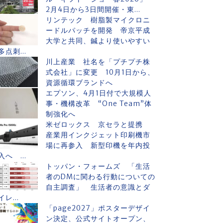
2月4日から3日間開催・東...
リンテック 樹脂製マイクロニ
ードルパッチを開発 帝京平成
大学と共同、鍼より使いやすい
多点刺...
川上産業 社名を「プチプチ株
式会社」に変更 10月1日から、
資源循環ブランドへ
エプソン、4月1日付で大規模人
事・機構改革 “One Team”体
制強化へ
米ゼロックス 京セラと提携
産業用インクジェット印刷機市
場に再参入 新型印機を年内投
入へ ...
トッパン・フォームズ 「生活
者のDMに関わる行動についての
自主調査」 生活者の意識とダ
イレ...
「page2027」ポスターデザイ
ン決定、公式サイトオープン、