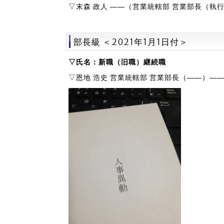
▽末森 政人 ――（営業統轄部 営業部長（執
部長級 ＜2021年1月1日付＞
▽氏名：新職（旧職）継続職
▽恩地 浩史 営業統轄部 営業部長（――）―