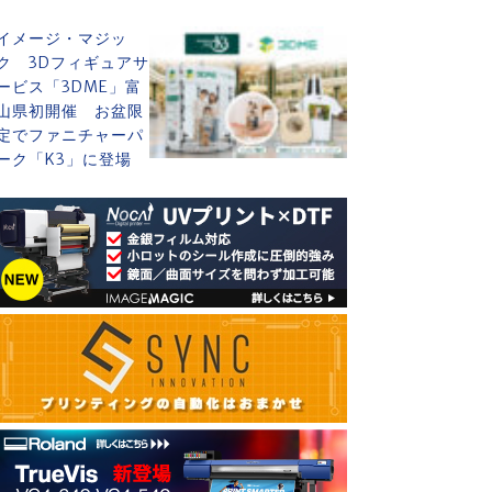
イメージ・マジッ
ク 3Dフィギュアサ
ービス「3DME」富
山県初開催 お盆限
定でファニチャーパ
ーク「K3」に登場