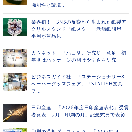
機能性と環境...
業界初！ SNSの反響から生まれた紙製ア
クリルスタンド「紙スタ」 老舗紙問屋・
平岡が商品化
カウネット 「ハコ活。研究所」発足 初
年度はパッケージの開けやすさを研究
ビジネスガイド社 「ステーショナリー&
ペーパーグッズフェア」「STYLISH文具
フ...
日印産連 「2026年度日印産連表彰」受賞
者発表 9月「印刷の月」記念式典で表彰
印刷の通販グラフィック 「2025年 オリ