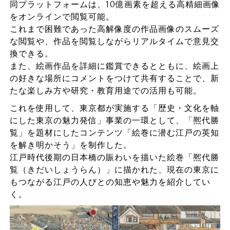
同プラットフォームは、10億画素を超える高精細画像
をオンラインで閲覧可能。
これまで困難であった高解像度の作品画像のスムーズ
な閲覧や、作品を閲覧しながらリアルタイムで意見交
換できる。
また、絵画作品を詳細に鑑賞できるとともに、絵画上
の好きな場所にコメントをつけて共有することで、新
たな楽しみ方や研究・教育用途での活用も可能。
これを使用して、東京都が実施する「歴史・文化を軸
にした東京の魅力発信」事業の一環として、「熈代勝
覧」を題材にしたコンテンツ「絵巻に潜む江戸の英知
を解き明かそう」を制作した。
江戸時代後期の日本橋の賑わいを描いた絵巻「熈代勝
覧（きだいしょうらん）」に描かれた、現在の東京に
もつながる江戸の人びとの知恵や魅力を紹介してい
く。