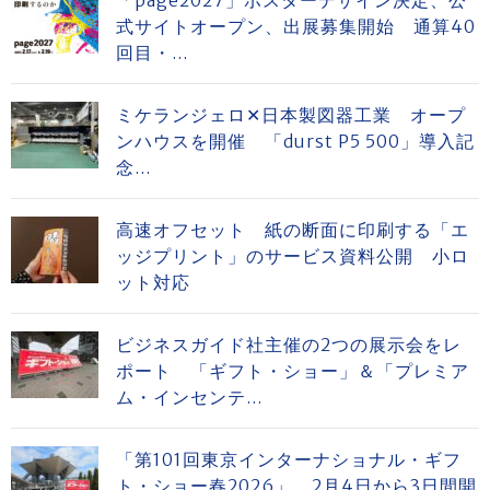
式サイトオープン、出展募集開始 通算40
回目・...
ミケランジェロ✕日本製図器工業 オープ
ンハウスを開催 「durst P5 500」導入記
念...
高速オフセット 紙の断面に印刷する「エ
ッジプリント」のサービス資料公開 小ロ
ット対応
ビジネスガイド社主催の2つの展示会をレ
ポート 「ギフト・ショー」＆「プレミア
ム・インセンテ...
「第101回東京インターナショナル・ギフ
ト・ショー春2026」 2月4日から3日間開