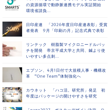
の資源循環で動静脈連携モデル実証開始
環境省請負...
日印産連 「2026年度日印産連表彰」受賞
者発表 9月「印刷の月」記念式典で表彰
リンテック 樹脂製マイクロニードルパッ
チを開発 帝京平成大学と共同、鍼より使
いやすい多点刺...
エプソン、4月1日付で大規模人事・機構改
革 “One Team”体制強化へ
カウネット 「ハコ活。研究所」発足 初
年度はパッケージの開けやすさを研究
「page2027」ポスターデザイン決定、公