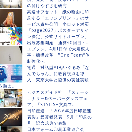
の開けやすさを研究
高速オフセット 紙の断面に印
刷する「エッジプリント」のサ
ービス資料公開 小ロット対応
「page2027」ポスターデザイ
ン決定、公式サイトオープン、
出展募集開始 通算40回目・...
エプソン、4月1日付で大規模人
事・機構改革 “One Team”体
制強化へ
電通 対話型AIぬいぐるみ「な
んでちゃん」に教育視点を導
入 東京大学と協働の実証実験
を踏ま...
ビジネスガイド社 「ステーシ
ョナリー&ペーパーグッズフェ
ア」「STYLISH文具フ...
日印産連 「2026年度日印産連
表彰」受賞者発表 9月「印刷の
月」記念式典で表彰
日本フォーム印刷工業連合会