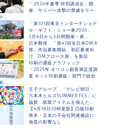
「2026年夏季 特別講演会」開
催 サイバー攻撃の脅威をテー
マ...
「第101回東京インターナショナ
ル・ギフト・ショー春2026」
2月4日から3日間開催・東...
日本郵便 「第41回全日本DM大
賞」作品募集開始 初応募者向
け「DMグロース賞」を新設
印刷の通販グラフィック
「2025年 オリコン顧客満足度調
査 ネット印刷通販」部門で総合
第...
王子グループ 「テレビ朝日・
六本木ヒルズSUMMER FES」に
協賛 紙製アイテムを揃えた...
【4月18日10時更新】凸版印刷
熊本・玉名の子会社関連施設に
地震の影響なし