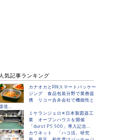
人気記事ランキング
カナオカとRNスマートパッケー
ジング 食品包装分野で業務提
携 リコー合弁会社で機能性と
環境...
ミケランジェロ✕日本製図器工
業 オープンハウスを開催
「durst P5 500」導入記念...
カウネット 「ハコ活。研究
所」発足 初年度はパッケージ