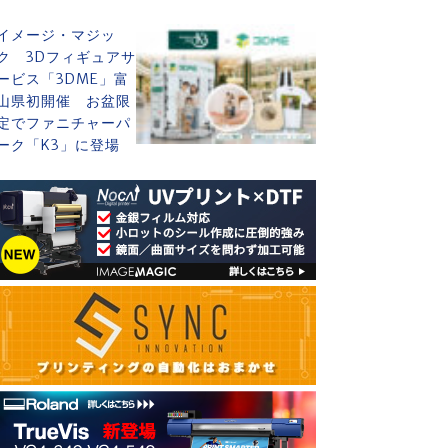
イメージ・マジッ
ク 3Dフィギュアサ
ービス「3DME」富
山県初開催 お盆限
定でファニチャーパ
ーク「K3」に登場