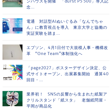
ンハウスを開催 「durst P5 500」導入記
念...
電通 対話型AIぬいぐるみ「なんでちゃ
ん」に教育視点を導入 東京大学と協働の
実証実験を踏ま...
エプソン、4月1日付で大規模人事・機構改
革 “One Team”体制強化へ
「page2027」ポスターデザイン決定、公
式サイトオープン、出展募集開始 通算40
回目・...
業界初！ SNSの反響から生まれた紙製ア
クリルスタンド「紙スタ」 老舗紙問屋・
平岡が商品化