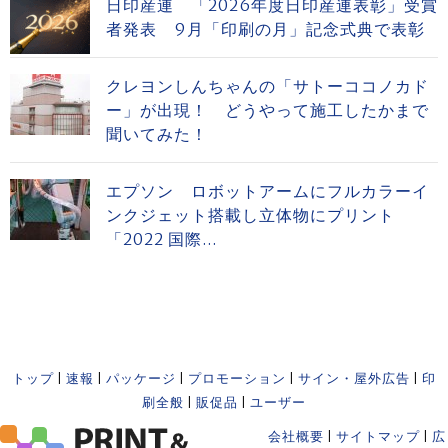
日印産連 「2026年度日印産連表彰」受賞
者発表 9月「印刷の月」記念式典で表彰
クレヨンしんちゃんの「サトーココノカド
ー」が出現！ どうやって施工したかまで
聞いてみた！
エプソン ロボットアームにフルカラーイ
ンクジェット搭載し立体物にプリント
「2022 国際...
トップ
|
速報
|
パッケージ
|
プロモーション
|
サイン・屋外広告
|
印
刷全般
|
販促品
|
ユーザー
会社概要
|
サイトマップ
|
広