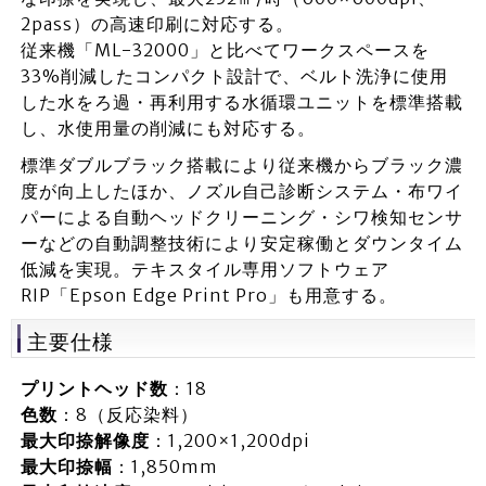
2pass）の高速印刷に対応する。
従来機「ML-32000」と比べてワークスペースを
33%削減したコンパクト設計で、ベルト洗浄に使用
した水をろ過・再利用する水循環ユニットを標準搭載
し、水使用量の削減にも対応する。
標準ダブルブラック搭載により従来機からブラック濃
度が向上したほか、ノズル自己診断システム・布ワイ
パーによる自動ヘッドクリーニング・シワ検知センサ
ーなどの自動調整技術により安定稼働とダウンタイム
低減を実現。テキスタイル専用ソフトウェア
RIP「Epson Edge Print Pro」も用意する。
主要仕様
プリントヘッド数
：18
色数
：8（反応染料）
最大印捺解像度
：1,200×1,200dpi
最大印捺幅
：1,850mm