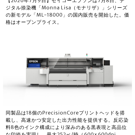
【2026年7月9日】セイコーエプソンは7月8日、デ
ジタル捺染機「Monna Lisa（モナリザ）」シリーズ
の新モデル「ML-18000」の国内販売を開始した。価
格はオープンプライス。
同製品は18個のPrecisionCoreプリントヘッドを搭
載し、高速かつ安定した出力性能を提供する。反応染
料8色のインク構成により深みのある黒表現と高品位
な印捺を実現し、最大252㎡/時（600×600dpi、