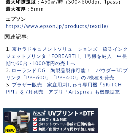
最大印捺速度
：450㎡/時（300×600dpi、1pass）
最大布厚
：5mm
エプソン
https://www.epson.jp/products/textile/
関連記事:
京セラドキュメントソリューションズ 捺染インク
ジェットプリンタ「FOREARTH」1号機を納入 中長
期で60台・1000億円の売上へ
ローランド DG 陶製品製作可能！ パウダー3Dプ
リンタ「PB-600」「PB-400」の2機種を発売
ブラザー販売 家庭用刺しゅう専用機「SKiTCH
PP1」を7月発売 アプリ「Artspira」も機能拡充