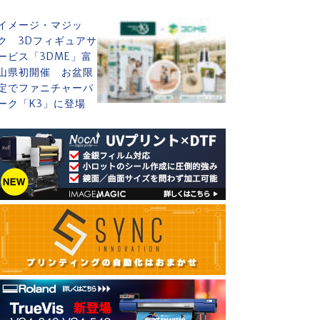
イメージ・マジッ
ク 3Dフィギュアサ
ービス「3DME」富
山県初開催 お盆限
定でファニチャーパ
ーク「K3」に登場