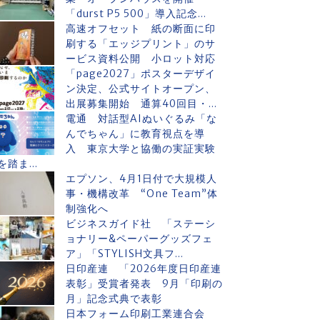
「durst P5 500」導入記念...
高速オフセット 紙の断面に印
刷する「エッジプリント」のサ
ービス資料公開 小ロット対応
「page2027」ポスターデザイ
ン決定、公式サイトオープン、
出展募集開始 通算40回目・...
電通 対話型AIぬいぐるみ「な
んでちゃん」に教育視点を導
入 東京大学と協働の実証実験
を踏ま...
エプソン、4月1日付で大規模人
事・機構改革 “One Team”体
制強化へ
ビジネスガイド社 「ステーシ
ョナリー&ペーパーグッズフェ
ア」「STYLISH文具フ...
日印産連 「2026年度日印産連
表彰」受賞者発表 9月「印刷の
月」記念式典で表彰
日本フォーム印刷工業連合会