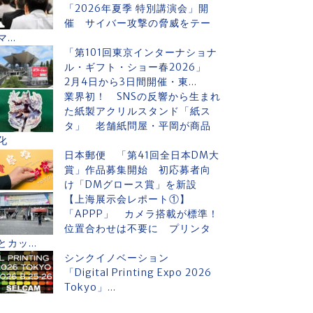
「2026年夏季 特別講演会」開
催 サイバー攻撃の脅威をテー
マ...
「第101回東京インターナショナ
ル・ギフト・ショー春2026」
2月4日から3日間開催・東...
業界初！ SNSの反響から生まれ
た紙製アクリルスタンド「紙ス
タ」 老舗紙問屋・平岡が商品
化
日本郵便 「第41回全日本DM大
賞」作品募集開始 初応募者向
け「DMグロース賞」を新設
【上海展示会レポート①】
「APPP」 カメラ搭載が標準！
位置合わせは不要に プリンタ
とカッ...
シンクイノベーション
「Digital Printing Expo 2026
Tokyo」...