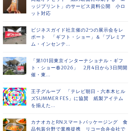
ッジプリント」のサービス資料公開 小ロ
ット対応
ビジネスガイド社主催の2つの展示会をレ
ポート 「ギフト・ショー」＆「プレミア
ム・インセンテ...
「第101回東京インターナショナル・ギフ
ト・ショー春2026」 2月4日から3日間開
催・東...
王子グループ 「テレビ朝日・六本木ヒル
ズSUMMER FES」に協賛 紙製アイテム
を揃えた...
カナオカとRNスマートパッケージング 食
品包装分野で業務提携 リコー合弁会社で