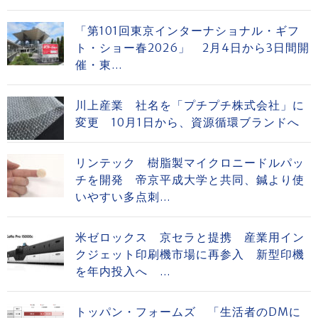
「第101回東京インターナショナル・ギフ
ト・ショー春2026」 2月4日から3日間開
催・東...
川上産業 社名を「プチプチ株式会社」に
変更 10月1日から、資源循環ブランドへ
リンテック 樹脂製マイクロニードルパッ
チを開発 帝京平成大学と共同、鍼より使
いやすい多点刺...
米ゼロックス 京セラと提携 産業用イン
クジェット印刷機市場に再参入 新型印機
を年内投入へ ...
トッパン・フォームズ 「生活者のDMに