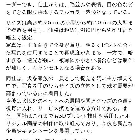
ーダーでき、仕上がりは、毛並みや表情、目の色など
をできる限り再現するフルカラー造形となっている。
サイズは高さ約30mmの小型から約150mmの大型ま
で複数を用意し、価格は税込2,980円から9万円まで
幅広く設定。
写真は、正面向きで全身が写り、明るくピントの合っ
た写真を使用することで再現度が高まる。一方で、暗
すぎる、逆光が強い、被写体が小さい場合などは制作
が難しく、キャンセルとなる場合がある。
同社は、犬を家族の一員として捉える飼い主が増える
中で、写真を手のひらサイズの立体として残す需要が
高まっている点に着目した。
今後は犬以外のペットへの展開や関連グッズの企画も
視野に入れ、サービス拡充を進める方針である。ま
た、同社はこれまでも3Dプリント技術を活用したオ
リジナル商品の制作に取り組んでおり、今後も新たな
企画やキャンペーンを展開していく。