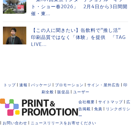
ト・ショー春2026」 2月4日から3日間開
催・東...
【この人に聞きたい】缶飲料で”推し活”
印刷品質ではなく「体験」を提供 「TAG
LIVE...
トップ
|
速報
|
パッケージ
|
プロモーション
|
サイン・屋外広告
|
印
刷全般
|
販促品
|
ユーザー
会社概要
|
サイトマップ
|
広
告掲載
|
免責
|
リンクポリシ
ー
|
お問い合わせ
|
ニュースリリースをお寄せください