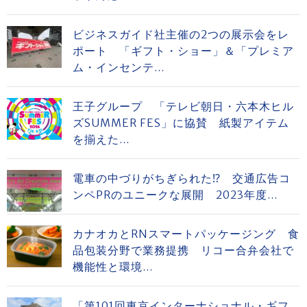
ビジネスガイド社主催の2つの展示会をレ
ポート 「ギフト・ショー」＆「プレミア
ム・インセンテ...
王子グループ 「テレビ朝日・六本木ヒル
ズSUMMER FES」に協賛 紙製アイテム
を揃えた...
電車の中づりがちぎられた⁉ 交通広告コ
ンペPRのユニークな展開 2023年度...
カナオカとRNスマートパッケージング 食
品包装分野で業務提携 リコー合弁会社で
機能性と環境...
「第101回東京インターナショナル・ギフ