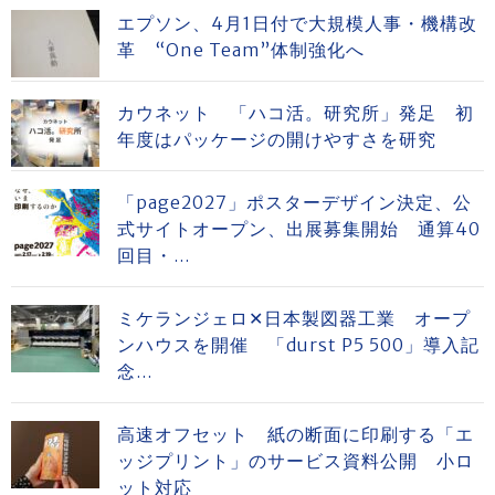
エプソン、4月1日付で大規模人事・機構改
革 “One Team”体制強化へ
カウネット 「ハコ活。研究所」発足 初
年度はパッケージの開けやすさを研究
「page2027」ポスターデザイン決定、公
式サイトオープン、出展募集開始 通算40
回目・...
ミケランジェロ✕日本製図器工業 オープ
ンハウスを開催 「durst P5 500」導入記
念...
高速オフセット 紙の断面に印刷する「エ
ッジプリント」のサービス資料公開 小ロ
ット対応