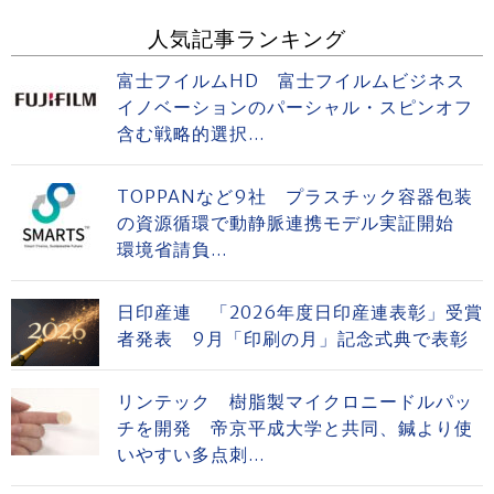
人気記事ランキング
富士フイルムHD 富士フイルムビジネス
イノベーションのパーシャル・スピンオフ
含む戦略的選択...
TOPPANなど9社 プラスチック容器包装
の資源循環で動静脈連携モデル実証開始
環境省請負...
日印産連 「2026年度日印産連表彰」受賞
者発表 9月「印刷の月」記念式典で表彰
リンテック 樹脂製マイクロニードルパッ
チを開発 帝京平成大学と共同、鍼より使
いやすい多点刺...