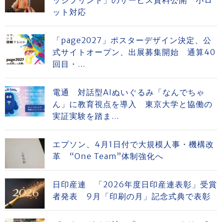
ッジプリント」のサービス資料公開 小ロ
ット対応
「page2027」ポスターデザイン決定、公
式サイトオープン、出展募集開始 通算40
回目・...
電通 対話型AIぬいぐるみ「なんでちゃ
ん」に教育視点を導入 東京大学と協働の
実証実験を踏ま...
エプソン、4月1日付で大規模人事・機構改
革 “One Team”体制強化へ
日印産連 「2026年度日印産連表彰」受賞
者発表 9月「印刷の月」記念式典で表彰