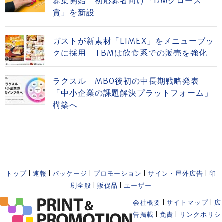
募集開始 初応募者向け「DMグロース
賞」を新設
ガストが新素材「LIMEX」をメニューブッ
クに採用 TBMは飲食系での販売を強化
ラクスル MBO後初の中長期戦略発表
「中小企業の課題解決プラットフォーム」
構築へ
トップ
|
速報
|
パッケージ
|
プロモーション
|
サイン・屋外広告
|
印
刷全般
|
販促品
|
ユーザー
会社概要
|
サイトマップ
|
広
告掲載
|
免責
|
リンクポリシ