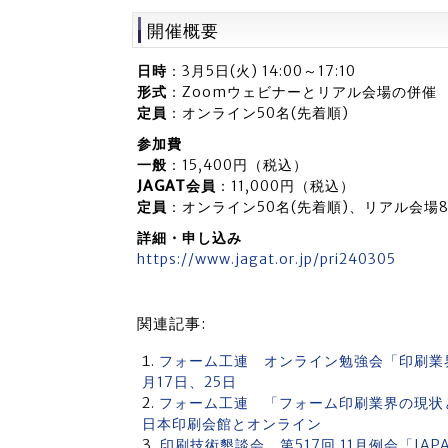
開催概要
日時
：3月5日(火) 14:00～17:10
形式
：Zoomウェビナーとリアル会場の併催
定員
：オンライン50名(先着順)
参加費
一般
：15,400円（税込）
JAGAT会員
：11,000円（税込）
定員
：オンライン50名(先着順)、リアル会場8
詳細・申し込み
https://www.jagat.or.jp/pri240305
関連記事:
フォーム工連 オンライン勉強会「印刷業界
月17日、25日
フォーム工連 「フォーム印刷業界の現状と課
日本印刷会館とオンライン
印刷技術懇談会 第517回 11月例会「JAP