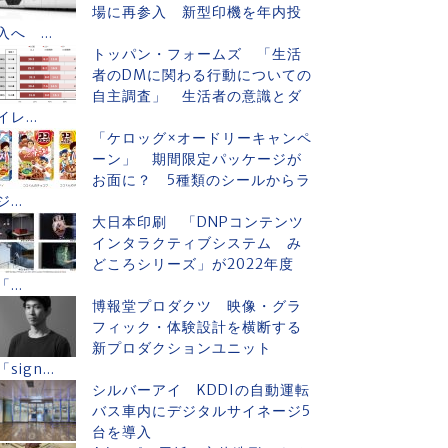
場に再参入 新型印機を年内投
入へ ...
トッパン・フォームズ 「生活
者のDMに関わる行動についての
自主調査」 生活者の意識とダ
イレ...
「ケロッグ×オードリーキャンペ
ーン」 期間限定パッケージが
お面に？ 5種類のシールからラ
ジ...
大日本印刷 「DNPコンテンツ
インタラクティブシステム み
どころシリーズ」が2022年度
「...
博報堂プロダクツ 映像・グラ
フィック・体験設計を横断する
新プロダクションユニット
「sign...
シルバーアイ KDDIの自動運転
バス車内にデジタルサイネージ5
台を導入