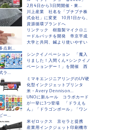
2月4日から3日間開催・東...
川上産業 社名を「プチプチ株
式会社」に変更 10月1日から、
資源循環ブランドへ
リンテック 樹脂製マイクロニ
ードルパッチを開発 帝京平成
大学と共同、鍼より使いやすい
多点刺...
シンクイノベーション 「魔入
りました！入間くん×シンクイノ
ベーションデー！」を開催 西
武ラ...
ミマキエンジニアリングのUV硬
化型インクジェットプリンタ
米・Avery Dennison...
UNOに新ルール コラボカード
が一挙に3つ登場 「ドラえも
ん」「ドラゴンボール」「ワン
ピー...
米ゼロックス 京セラと提携
産業用インクジェット印刷機市