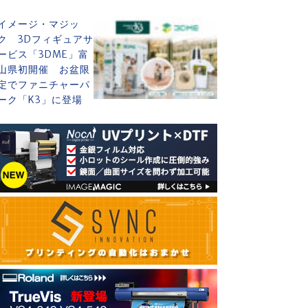
イメージ・マジッ
ク 3Dフィギュアサ
ービス「3DME」富
山県初開催 お盆限
定でファニチャーパ
ーク「K3」に登場