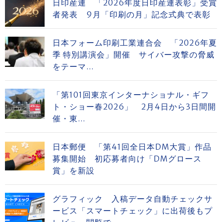
日印産連 「2026年度日印産連表彰」受賞
者発表 9月「印刷の月」記念式典で表彰
日本フォーム印刷工業連合会 「2026年夏
季 特別講演会」開催 サイバー攻撃の脅威
をテーマ...
「第101回東京インターナショナル・ギフ
ト・ショー春2026」 2月4日から3日間開
催・東...
日本郵便 「第41回全日本DM大賞」作品
募集開始 初応募者向け「DMグロース
賞」を新設
グラフィック 入稿データ自動チェックサ
ービス「スマートチェック」に出荷後もプ