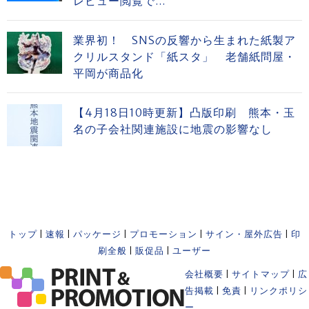
レビュー閲覧で...
業界初！ SNSの反響から生まれた紙製ア
クリルスタンド「紙スタ」 老舗紙問屋・
平岡が商品化
【4月18日10時更新】凸版印刷 熊本・玉
名の子会社関連施設に地震の影響なし
トップ
|
速報
|
パッケージ
|
プロモーション
|
サイン・屋外広告
|
印
刷全般
|
販促品
|
ユーザー
会社概要
|
サイトマップ
|
広
告掲載
|
免責
|
リンクポリシ
ー