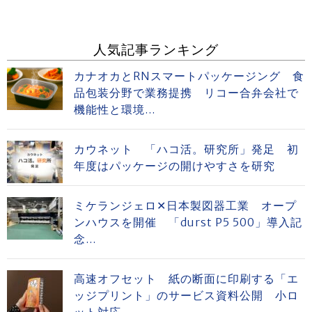
人気記事ランキング
カナオカとRNスマートパッケージング 食
品包装分野で業務提携 リコー合弁会社で
機能性と環境...
カウネット 「ハコ活。研究所」発足 初
年度はパッケージの開けやすさを研究
ミケランジェロ✕日本製図器工業 オープ
ンハウスを開催 「durst P5 500」導入記
念...
高速オフセット 紙の断面に印刷する「エ
ッジプリント」のサービス資料公開 小ロ
ット対応