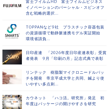
富士フイルムHD 富士フイルムビジネス
イノベーションのパーシャル・スピンオフ
含む戦略的選択...
TOPPANなど9社 プラスチック容器包装
の資源循環で動静脈連携モデル実証開始
環境省請負...
日印産連 「2026年度日印産連表彰」受賞
者発表 9月「印刷の月」記念式典で表彰
リンテック 樹脂製マイクロニードルパッ
チを開発 帝京平成大学と共同、鍼より使
いやすい多点刺...
カウネット 「ハコ活。研究所」発足 初
年度はパッケージの開けやすさを研究