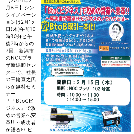
【2024年2
月8日】シン
クイノベーシ
ョンは2月15
日(木)午前10
時30分と午
後2時からの
2回、新潟市
のNOCプラ
ザ新潟卸セン
ターで、社長
の三輪直之氏
らが無料セミ
ナー
「『BtoCビ
ジネス』で攻
めの営業へ変
革!! ～成功者
が語るECビ