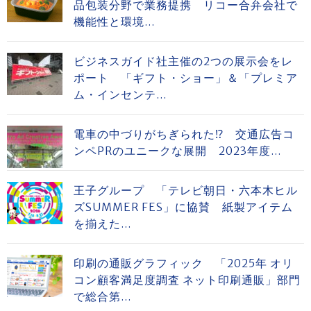
品包装分野で業務提携 リコー合弁会社で
機能性と環境...
ビジネスガイド社主催の2つの展示会をレ
ポート 「ギフト・ショー」＆「プレミア
ム・インセンテ...
電車の中づりがちぎられた⁉ 交通広告コ
ンペPRのユニークな展開 2023年度...
王子グループ 「テレビ朝日・六本木ヒル
ズSUMMER FES」に協賛 紙製アイテム
を揃えた...
印刷の通販グラフィック 「2025年 オリ
コン顧客満足度調査 ネット印刷通販」部門
で総合第...