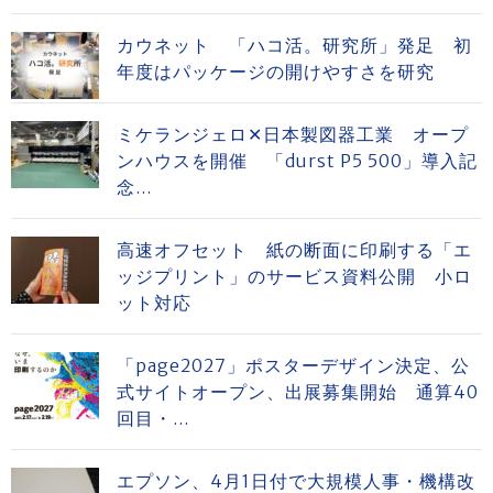
カウネット 「ハコ活。研究所」発足 初
年度はパッケージの開けやすさを研究
ミケランジェロ✕日本製図器工業 オープ
ンハウスを開催 「durst P5 500」導入記
念...
高速オフセット 紙の断面に印刷する「エ
ッジプリント」のサービス資料公開 小ロ
ット対応
「page2027」ポスターデザイン決定、公
式サイトオープン、出展募集開始 通算40
回目・...
エプソン、4月1日付で大規模人事・機構改