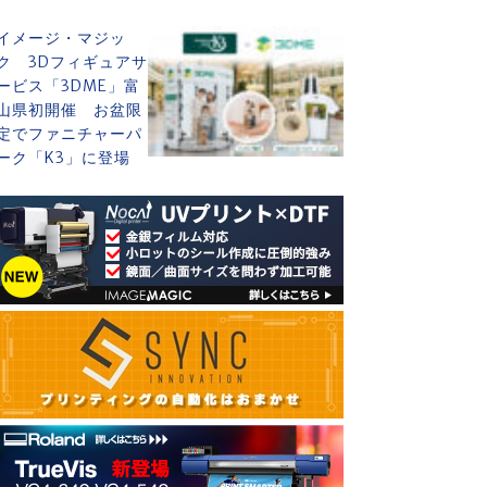
イメージ・マジッ
ク 3Dフィギュアサ
ービス「3DME」富
山県初開催 お盆限
定でファニチャーパ
ーク「K3」に登場