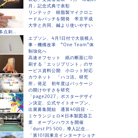
月」記念式典で表彰
リンテック 樹脂製マイクロニ
ードルパッチを開発 帝京平成
大学と共同、鍼より使いやすい
多点刺...
エプソン、4月1日付で大規模人
事・機構改革 “One Team”体
制強化へ
高速オフセット 紙の断面に印
刷する「エッジプリント」のサ
ービス資料公開 小ロット対応
カウネット 「ハコ活。研究
所」発足 初年度はパッケージ
の開けやすさを研究
「page2027」ポスターデザイ
ン決定、公式サイトオープン、
出展募集開始 通算40回目・...
ミケランジェロ✕日本製図器工
業 オープンハウスを開催
「durst P5 500」導入記念...
「第101回東京インターナショナ