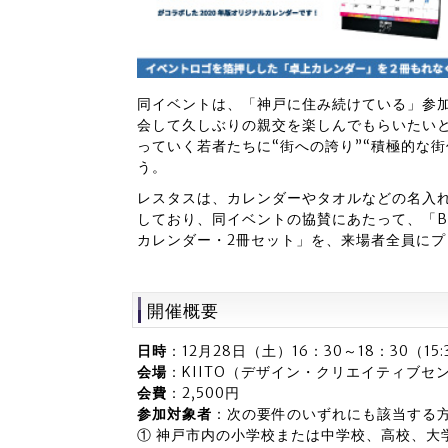
同イベントは、「神戸に住み続けている」参
会して久しぶりの親交を楽しんでもらいたい
っていく若者たちに“街への誇り”“積極的な
う。
レスタスは、カレンダーやタオルなどの名入
しており、同イベントの協賛にあたって、「BE
カレンダー・2冊セット」を、来場者全員にプ
開催概要
日時
：12月28日（土）16：30～18：30（15
会場
：KIITO（デザイン・クリエイティブセ
会費
：2,500円
参加対象者
：次の要件のいずれにも該当する方
① 神戸市内の小学校または中学校、高校、大