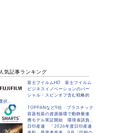
人気記事ランキング
富士フイルムHD 富士フイルム
ビジネスイノベーションのパー
シャル・スピンオフ含む戦略的
選択...
TOPPANなど9社 プラスチック
容器包装の資源循環で動静脈連
携モデル実証開始 環境省請負...
日印産連 「2026年度日印産連
表彰」受賞者発表 9月「印刷の