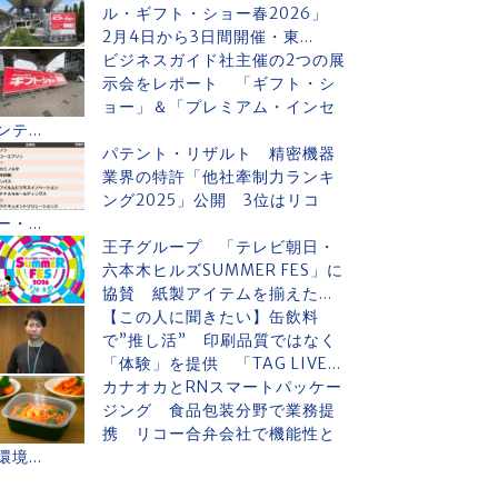
ル・ギフト・ショー春2026」
2月4日から3日間開催・東...
ビジネスガイド社主催の2つの展
示会をレポート 「ギフト・シ
ョー」＆「プレミアム・インセ
ンテ...
パテント・リザルト 精密機器
業界の特許「他社牽制力ランキ
ング2025」公開 3位はリコ
ー・...
王子グループ 「テレビ朝日・
六本木ヒルズSUMMER FES」に
協賛 紙製アイテムを揃えた...
【この人に聞きたい】缶飲料
で”推し活” 印刷品質ではなく
「体験」を提供 「TAG LIVE...
カナオカとRNスマートパッケー
ジング 食品包装分野で業務提
携 リコー合弁会社で機能性と
環境...