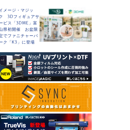
イメージ・マジッ
ク 3Dフィギュアサ
ービス「3DME」富
山県初開催 お盆限
定でファニチャーパ
ーク「K3」に登場