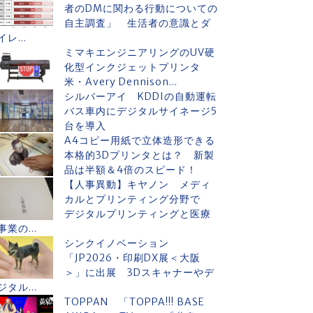
者のDMに関わる行動についての
自主調査」 生活者の意識とダ
イレ...
ミマキエンジニアリングのUV硬
化型インクジェットプリンタ
米・Avery Dennison...
シルバーアイ KDDIの自動運転
バス車内にデジタルサイネージ5
台を導入
A4コピー用紙で立体造形できる
本格的3Dプリンタとは？ 新製
品は半額＆4倍のスピード！
【人事異動】キヤノン メディ
カルとプリンティング分野で
デジタルプリンティングと医療
事業の...
シンクイノベーション
「JP2026・印刷DX展＜大阪
＞」に出展 3Dスキャナーやデ
ジタル...
TOPPAN 「TOPPA!!! BASE