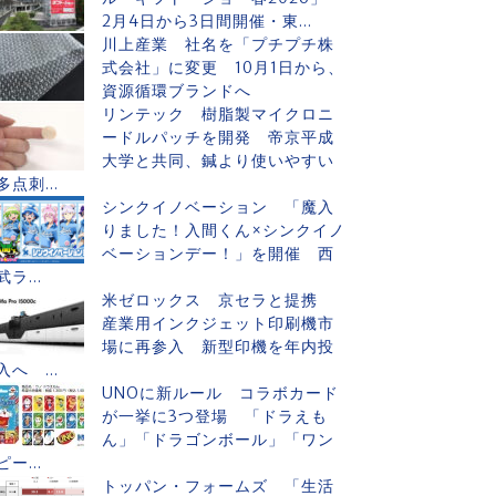
2月4日から3日間開催・東...
川上産業 社名を「プチプチ株
式会社」に変更 10月1日から、
資源循環ブランドへ
リンテック 樹脂製マイクロニ
ードルパッチを開発 帝京平成
大学と共同、鍼より使いやすい
多点刺...
シンクイノベーション 「魔入
りました！入間くん×シンクイノ
ベーションデー！」を開催 西
武ラ...
米ゼロックス 京セラと提携
産業用インクジェット印刷機市
場に再参入 新型印機を年内投
入へ ...
UNOに新ルール コラボカード
が一挙に3つ登場 「ドラえも
ん」「ドラゴンボール」「ワン
ピー...
トッパン・フォームズ 「生活