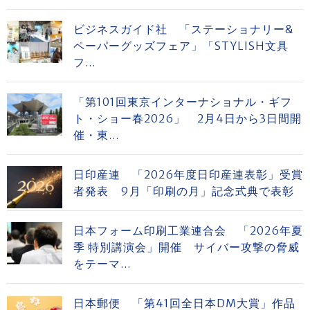
ビジネスガイド社 「ステーショナリー&
ペーパーグッズフェア」「STYLISH文具
フ...
「第101回東京インターナショナル・ギフ
ト・ショー春2026」 2月4日から3日間開
催・東...
日印産連 「2026年度日印産連表彰」受賞
者発表 9月「印刷の月」記念式典で表彰
日本フォーム印刷工業連合会 「2026年夏
季 特別講演会」開催 サイバー攻撃の脅威
をテーマ...
日本郵便 「第41回全日本DM大賞」作品