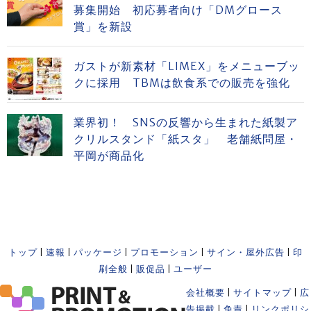
募集開始 初応募者向け「DMグロース
賞」を新設
ガストが新素材「LIMEX」をメニューブッ
クに採用 TBMは飲食系での販売を強化
業界初！ SNSの反響から生まれた紙製ア
クリルスタンド「紙スタ」 老舗紙問屋・
平岡が商品化
トップ
|
速報
|
パッケージ
|
プロモーション
|
サイン・屋外広告
|
印
刷全般
|
販促品
|
ユーザー
会社概要
|
サイトマップ
|
広
告掲載
|
免責
|
リンクポリシ