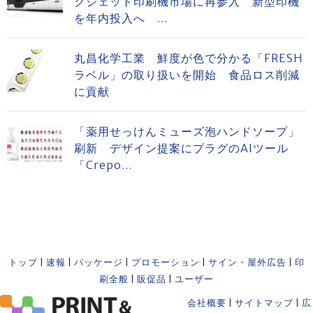
クジェット印刷機市場に再参入 新型印機
を年内投入へ ...
丸昌化学工業 鮮度が色で分かる「FRESH
ラベル」の取り扱いを開始 食品ロス削減
に貢献
「薬用せっけんミューズ泡ハンドソープ」
刷新 デザイン提案にプラグのAIツール
「Crepo...
トップ
|
速報
|
パッケージ
|
プロモーション
|
サイン・屋外広告
|
印
刷全般
|
販促品
|
ユーザー
会社概要
|
サイトマップ
|
広