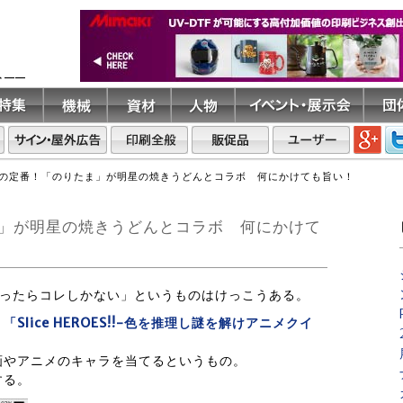
ト――
の定番！「のりたま」が明星の焼きうどんとコラボ 何にかけても旨い！
」が明星の焼きうどんとコラボ 何にかけて
といったらコレしかない」というものはけっこうある。
リ
「Slice HEROES!!-色を推理し謎を解けアニメクイ
画やアニメのキャラを当てるというもの。
する。