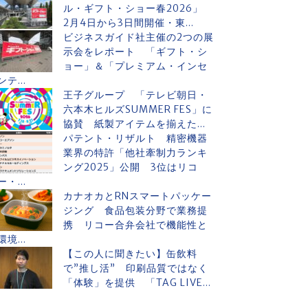
ル・ギフト・ショー春2026」
2月4日から3日間開催・東...
ビジネスガイド社主催の2つの展
示会をレポート 「ギフト・シ
ョー」＆「プレミアム・インセ
ンテ...
王子グループ 「テレビ朝日・
六本木ヒルズSUMMER FES」に
協賛 紙製アイテムを揃えた...
パテント・リザルト 精密機器
業界の特許「他社牽制力ランキ
ング2025」公開 3位はリコ
ー・...
カナオカとRNスマートパッケー
ジング 食品包装分野で業務提
携 リコー合弁会社で機能性と
環境...
【この人に聞きたい】缶飲料
で”推し活” 印刷品質ではなく
「体験」を提供 「TAG LIVE...