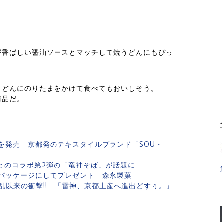
が香ばしい醤油ソースとマッチして焼うどんにもぴっ
うどんにのりたまをかけて食べてもおいしそう。
商品だ。
を発売 京都発のテキスタイルブランド「SOU・
とのコラボ第2弾の「竜神そば」が話題に
のパッケージにしてプレゼント 森永製菓
乱以来の衝撃!! 「雷神、京都土産へ進出どすぅ。」