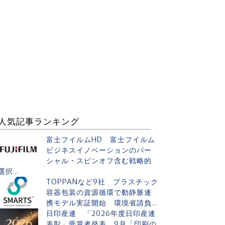
人気記事ランキング
富士フイルムHD 富士フイルム
ビジネスイノベーションのパー
シャル・スピンオフ含む戦略的
選択...
TOPPANなど9社 プラスチック
容器包装の資源循環で動静脈連
携モデル実証開始 環境省請負...
日印産連 「2026年度日印産連
表彰」受賞者発表 9月「印刷の