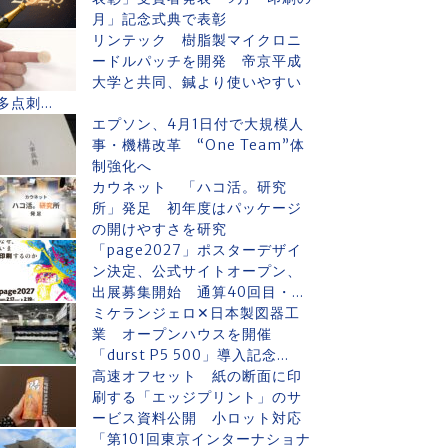
月」記念式典で表彰
リンテック 樹脂製マイクロニ
ードルパッチを開発 帝京平成
大学と共同、鍼より使いやすい
多点刺...
エプソン、4月1日付で大規模人
事・機構改革 “One Team”体
制強化へ
カウネット 「ハコ活。研究
所」発足 初年度はパッケージ
の開けやすさを研究
「page2027」ポスターデザイ
ン決定、公式サイトオープン、
出展募集開始 通算40回目・...
ミケランジェロ✕日本製図器工
業 オープンハウスを開催
「durst P5 500」導入記念...
高速オフセット 紙の断面に印
刷する「エッジプリント」のサ
ービス資料公開 小ロット対応
「第101回東京インターナショナ