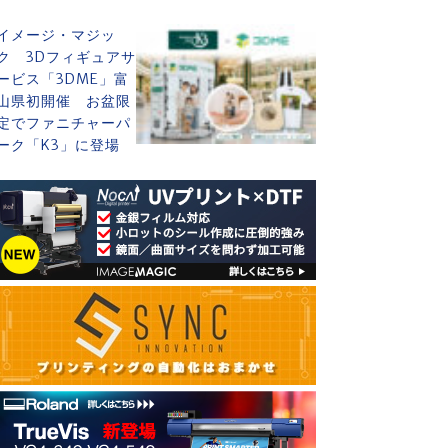
イメージ・マジッ
ク 3Dフィギュアサ
ービス「3DME」富
山県初開催 お盆限
定でファニチャーパ
ーク「K3」に登場