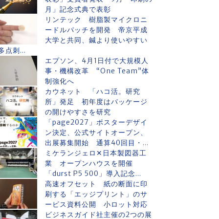
月」記念式典で表彰
リンテック 樹脂製マイクロニ
ードルパッチを開発 帝京平成
大学と共同、鍼より使いやすい
多点刺...
エプソン、4月1日付で大規模人
事・機構改革 “One Team”体
制強化へ
カウネット 「ハコ活。研究
所」発足 初年度はパッケージ
の開けやすさを研究
「page2027」ポスターデザイ
ン決定、公式サイトオープン、
出展募集開始 通算40回目・...
ミケランジェロ✕日本製図器工
業 オープンハウスを開催
「durst P5 500」導入記念...
高速オフセット 紙の断面に印
刷する「エッジプリント」のサ
ービス資料公開 小ロット対応
ビジネスガイド社主催の2つの展