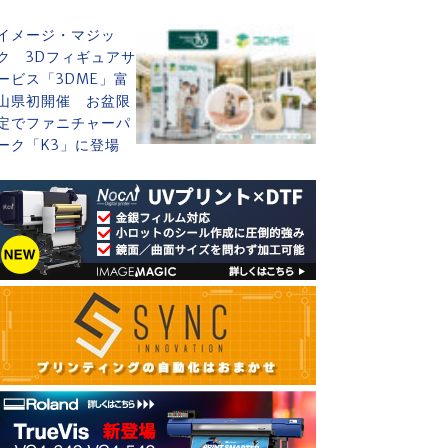
イメージ・マジッ
ク 3Dフィギュアサ
ービス「3DME」富
山県初開催 お盆限
定でファニチャーパ
ーク「K3」に登場