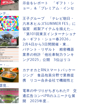
示会をレポート 「ギフト・シ
ョー」＆「プレミアム・インセ
ンテ...
王子グループ 「テレビ朝日・
六本木ヒルズSUMMER FES」に
協賛 紙製アイテムを揃えた...
「第101回東京インターナショナ
ル・ギフト・ショー春2026」
2月4日から3日間開催・東...
パテント・リザルト 精密機器
業界の特許「他社牽制力ランキ
ング2025」公開 3位はリコ
ー・...
カナオカとRNスマートパッケー
ジング 食品包装分野で業務提
携 リコー合弁会社で機能性と
環境...
電車の中づりがちぎられた⁉ 交
通広告コンペPRのユニークな展
開 2023年度...