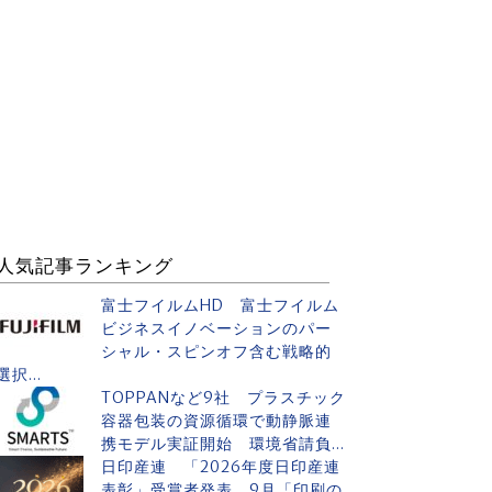
人気記事ランキング
富士フイルムHD 富士フイルム
ビジネスイノベーションのパー
シャル・スピンオフ含む戦略的
選択...
TOPPANなど9社 プラスチック
容器包装の資源循環で動静脈連
携モデル実証開始 環境省請負...
日印産連 「2026年度日印産連
表彰」受賞者発表 9月「印刷の