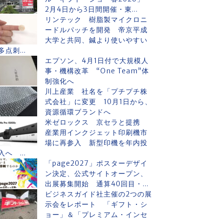
2月4日から3日間開催・東...
リンテック 樹脂製マイクロニ
ードルパッチを開発 帝京平成
大学と共同、鍼より使いやすい
多点刺...
エプソン、4月1日付で大規模人
事・機構改革 “One Team”体
制強化へ
川上産業 社名を「プチプチ株
式会社」に変更 10月1日から、
資源循環ブランドへ
米ゼロックス 京セラと提携
産業用インクジェット印刷機市
場に再参入 新型印機を年内投
入へ ...
「page2027」ポスターデザイ
ン決定、公式サイトオープン、
出展募集開始 通算40回目・...
ビジネスガイド社主催の2つの展
示会をレポート 「ギフト・シ
ョー」＆「プレミアム・インセ