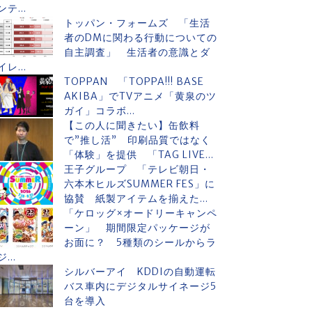
ンテ...
トッパン・フォームズ 「生活
者のDMに関わる行動についての
自主調査」 生活者の意識とダ
イレ...
TOPPAN 「TOPPA!!! BASE
AKIBA」でTVアニメ「黄泉のツ
ガイ」コラボ...
【この人に聞きたい】缶飲料
で”推し活” 印刷品質ではなく
「体験」を提供 「TAG LIVE...
王子グループ 「テレビ朝日・
六本木ヒルズSUMMER FES」に
協賛 紙製アイテムを揃えた...
「ケロッグ×オードリーキャンペ
ーン」 期間限定パッケージが
お面に？ 5種類のシールからラ
ジ...
シルバーアイ KDDIの自動運転
バス車内にデジタルサイネージ5
台を導入