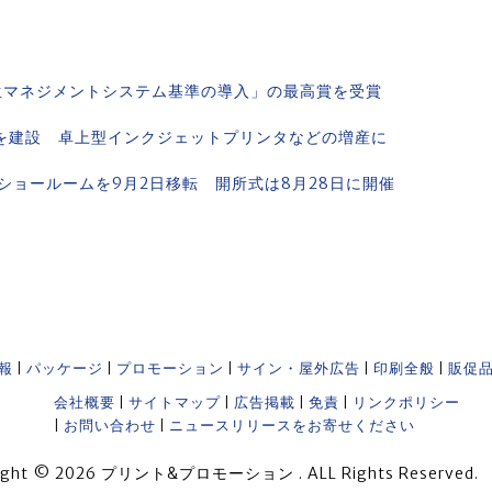
生マネジメントシステム基準の導入」の最高賞を受賞
棟を建設 卓上型インクジェットプリンタなどの増産に
ョールームを9月2日移転 開所式は8月28日に開催
報
|
パッケージ
|
プロモーション
|
サイン・屋外広告
|
印刷全般
|
販促
会社概要
|
サイトマップ
|
広告掲載
|
免責
|
リンクポリシー
|
お問い合わせ
|
ニュースリリースをお寄せください
ight © 2026 プリント&プロモーション . ALL Rights Reserved.