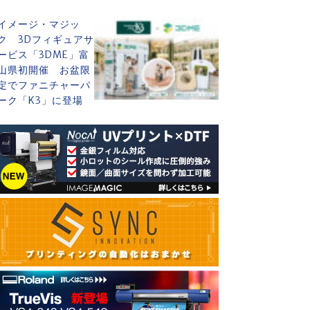
イメージ・マジッ
ク 3Dフィギュアサ
ービス「3DME」富
山県初開催 お盆限
定でファニチャーパ
ーク「K3」に登場