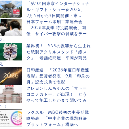
「第101回東京インターナショナ
ル・ギフト・ショー春2026」
2月4日から3日間開催・東...
日本フォーム印刷工業連合会
「2026年夏季 特別講演会」開
催 サイバー攻撃の脅威をテー
マ...
業界初！ SNSの反響から生まれ
た紙製アクリルスタンド「紙ス
タ」 老舗紙問屋・平岡が商品
化
日印産連 「2026年度日印産連
表彰」受賞者発表 9月「印刷の
月」記念式典で表彰
クレヨンしんちゃんの「サトー
ココノカドー」が出現！ どう
やって施工したかまで聞いてみ
た！
ラクスル MBO後初の中長期戦
略発表 「中小企業の課題解決
プラットフォーム」構築へ