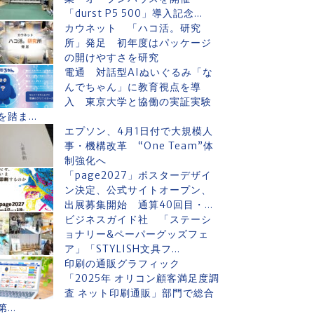
「durst P5 500」導入記念...
カウネット 「ハコ活。研究
所」発足 初年度はパッケージ
の開けやすさを研究
電通 対話型AIぬいぐるみ「な
んでちゃん」に教育視点を導
入 東京大学と協働の実証実験
を踏ま...
エプソン、4月1日付で大規模人
事・機構改革 “One Team”体
制強化へ
「page2027」ポスターデザイ
ン決定、公式サイトオープン、
出展募集開始 通算40回目・...
ビジネスガイド社 「ステーシ
ョナリー&ペーパーグッズフェ
ア」「STYLISH文具フ...
印刷の通販グラフィック
「2025年 オリコン顧客満足度調
査 ネット印刷通販」部門で総合
第...