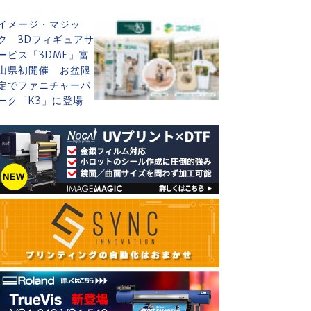
イメージ・マジッ
ク 3Dフィギュアサ
ービス「3DME」富
山県初開催 お盆限
定でファニチャーパ
ーク「K3」に登場