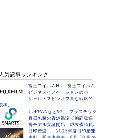
人気記事ランキング
富士フイルムHD 富士フイルム
ビジネスイノベーションのパー
シャル・スピンオフ含む戦略的
選択...
TOPPANなど9社 プラスチック
容器包装の資源循環で動静脈連
携モデル実証開始 環境省請負...
日印産連 「2026年度日印産連
表彰」受賞者発表 9月「印刷の