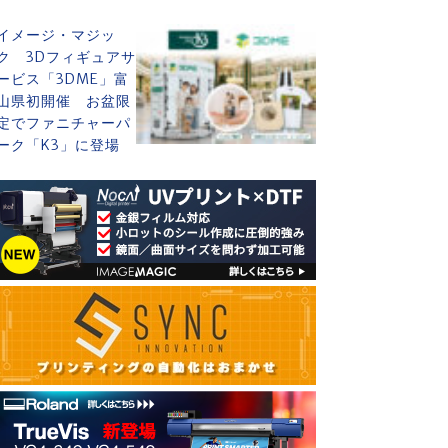
イメージ・マジッ
ク 3Dフィギュアサ
ービス「3DME」富
山県初開催 お盆限
定でファニチャーパ
ーク「K3」に登場