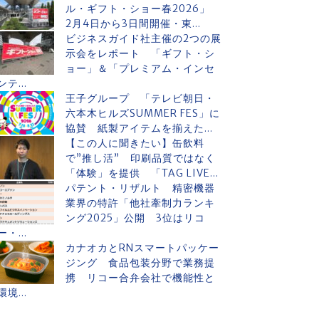
ル・ギフト・ショー春2026」
2月4日から3日間開催・東...
ビジネスガイド社主催の2つの展
示会をレポート 「ギフト・シ
ョー」＆「プレミアム・インセ
ンテ...
王子グループ 「テレビ朝日・
六本木ヒルズSUMMER FES」に
協賛 紙製アイテムを揃えた...
【この人に聞きたい】缶飲料
で”推し活” 印刷品質ではなく
「体験」を提供 「TAG LIVE...
パテント・リザルト 精密機器
業界の特許「他社牽制力ランキ
ング2025」公開 3位はリコ
ー・...
カナオカとRNスマートパッケー
ジング 食品包装分野で業務提
携 リコー合弁会社で機能性と
環境...