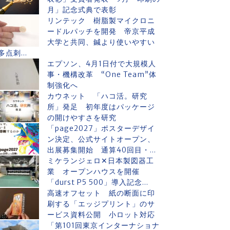
月」記念式典で表彰
リンテック 樹脂製マイクロニ
ードルパッチを開発 帝京平成
大学と共同、鍼より使いやすい
多点刺...
エプソン、4月1日付で大規模人
事・機構改革 “One Team”体
制強化へ
カウネット 「ハコ活。研究
所」発足 初年度はパッケージ
の開けやすさを研究
「page2027」ポスターデザイ
ン決定、公式サイトオープン、
出展募集開始 通算40回目・...
ミケランジェロ✕日本製図器工
業 オープンハウスを開催
「durst P5 500」導入記念...
高速オフセット 紙の断面に印
刷する「エッジプリント」のサ
ービス資料公開 小ロット対応
「第101回東京インターナショナ