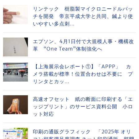
リンテック 樹脂製マイクロニードルパッ
チを開発 帝京平成大学と共同、鍼より使
いやすい多点刺...
エプソン、4月1日付で大規模人事・機構改
革 “One Team”体制強化へ
【上海展示会レポート①】「APPP」 カ
メラ搭載が標準！位置合わせは不要に プ
リンタとカッ...
高速オフセット 紙の断面に印刷する「エ
ッジプリント」のサービス資料公開 小ロ
ット対応
印刷の通販グラフィック 「2025年 オリ
コン顧客満足度調査 ネット印刷通販」部門