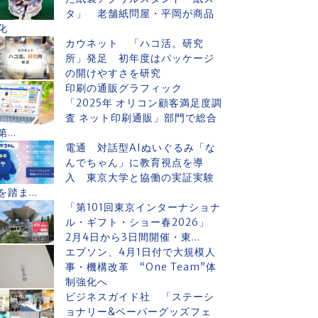
タ」 老舗紙問屋・平岡が商品
化
カウネット 「ハコ活。研究
所」発足 初年度はパッケージ
の開けやすさを研究
印刷の通販グラフィック
「2025年 オリコン顧客満足度調
査 ネット印刷通販」部門で総合
第...
電通 対話型AIぬいぐるみ「な
んでちゃん」に教育視点を導
入 東京大学と協働の実証実験
を踏ま...
「第101回東京インターナショナ
ル・ギフト・ショー春2026」
2月4日から3日間開催・東...
エプソン、4月1日付で大規模人
事・機構改革 “One Team”体
制強化へ
ビジネスガイド社 「ステーシ
ョナリー&ペーパーグッズフェ