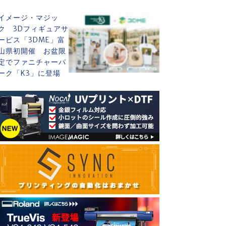
イメージ・マジッ
ク 3Dフィギュアサ
ービス「3DME」富
山県初開催 お盆限
定でファニチャーパ
ーク「K3」に登場