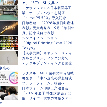
ア」「STYLISH文具フ...
ミケランジェロ✕日本製図器工
業 オープンハウスを開催
「durst P5 500」導入記念...
日印産連 「2026年度日印産連
表彰」受賞者発表 9月「印刷の
月」記念式典で表彰
シンクイノベーション
「Digital Printing Expo 2026
Tokyo」...
【人事異動】キヤノン メディ
カルとプリンティング分野で
デジタルプリンティングと医療
事業の...
ラクスル MBO後初の中長期戦
略発表 「中小企業の課題解決
プラットフォーム」構築へ
日本フォーム印刷工業連合会
「2026年夏季 特別講演会」開
催 サイバー攻撃の脅威をテー
マ...