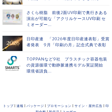
さくら樹脂 前後2面UV印刷で奥行きある
演出が可能な「アクリルケースUV印刷 セ
ミオーダー...
日印産連 「2026年度日印産連表彰」受賞
者発表 9月「印刷の月」記念式典で表彰
TOPPANなど9社 プラスチック容器包装
の資源循環で動静脈連携モデル実証開始
環境省請負...
トップ
|
速報
|
パッケージ
|
プロモーション
|
サイン・屋外広告
|
印
刷全般
|
販促品
|
ユーザー