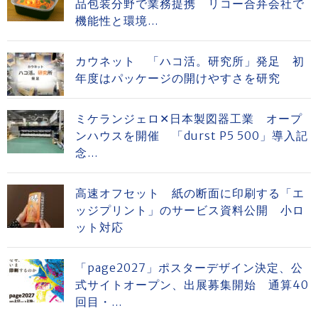
品包装分野で業務提携 リコー合弁会社で
機能性と環境...
カウネット 「ハコ活。研究所」発足 初
年度はパッケージの開けやすさを研究
ミケランジェロ✕日本製図器工業 オープ
ンハウスを開催 「durst P5 500」導入記
念...
高速オフセット 紙の断面に印刷する「エ
ッジプリント」のサービス資料公開 小ロ
ット対応
「page2027」ポスターデザイン決定、公
式サイトオープン、出展募集開始 通算40
回目・...