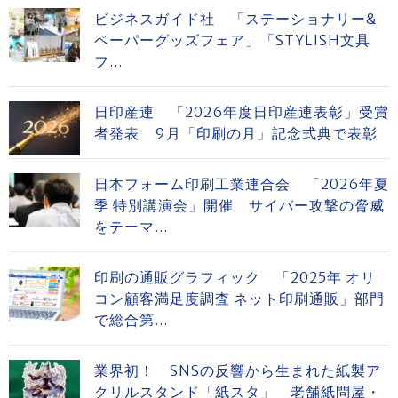
ビジネスガイド社 「ステーショナリー&
ペーパーグッズフェア」「STYLISH文具
フ...
日印産連 「2026年度日印産連表彰」受賞
者発表 9月「印刷の月」記念式典で表彰
日本フォーム印刷工業連合会 「2026年夏
季 特別講演会」開催 サイバー攻撃の脅威
をテーマ...
印刷の通販グラフィック 「2025年 オリ
コン顧客満足度調査 ネット印刷通販」部門
で総合第...
業界初！ SNSの反響から生まれた紙製ア
クリルスタンド「紙スタ」 老舗紙問屋・