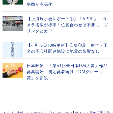
平岡が商品化
【上海展示会レポート①】「APPP」 カ
メラ搭載が標準！位置合わせは不要に プ
リンタとカッ...
【4月18日10時更新】凸版印刷 熊本・玉
名の子会社関連施設に地震の影響なし
日本郵便 「第41回全日本DM大賞」作品
募集開始 初応募者向け「DMグロース
賞」を新設
トップ
|
速報
|
パッケージ
|
プロモーション
|
サイン・屋外広告
|
印