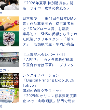
「2026年夏季 特別講演会」開
催 サイバー攻撃の脅威をテー
マ...
日本郵便 「第41回全日本DM大
賞」作品募集開始 初応募者向
け「DMグロース賞」を新設
業界初！ SNSの反響から生まれ
た紙製アクリルスタンド「紙ス
タ」 老舗紙問屋・平岡が商品
化
【上海展示会レポート①】
「APPP」 カメラ搭載が標準！
位置合わせは不要に プリンタ
とカッ...
シンクイノベーション
「Digital Printing Expo 2026
Tokyo」...
印刷の通販グラフィック
「2025年 オリコン顧客満足度調
査 ネット印刷通販」部門で総合
第...