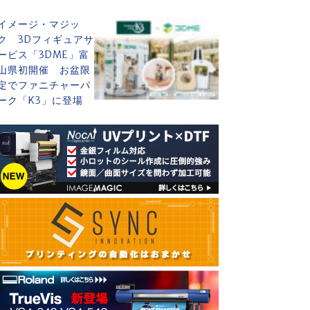
イメージ・マジッ
ク 3Dフィギュアサ
ービス「3DME」富
山県初開催 お盆限
定でファニチャーパ
ーク「K3」に登場