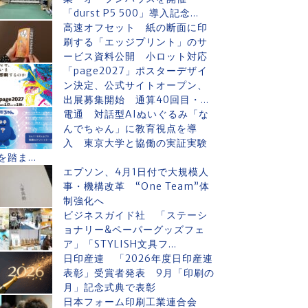
「durst P5 500」導入記念...
高速オフセット 紙の断面に印
刷する「エッジプリント」のサ
ービス資料公開 小ロット対応
「page2027」ポスターデザイ
ン決定、公式サイトオープン、
出展募集開始 通算40回目・...
電通 対話型AIぬいぐるみ「な
んでちゃん」に教育視点を導
入 東京大学と協働の実証実験
を踏ま...
エプソン、4月1日付で大規模人
事・機構改革 “One Team”体
制強化へ
ビジネスガイド社 「ステーシ
ョナリー&ペーパーグッズフェ
ア」「STYLISH文具フ...
日印産連 「2026年度日印産連
表彰」受賞者発表 9月「印刷の
月」記念式典で表彰
日本フォーム印刷工業連合会