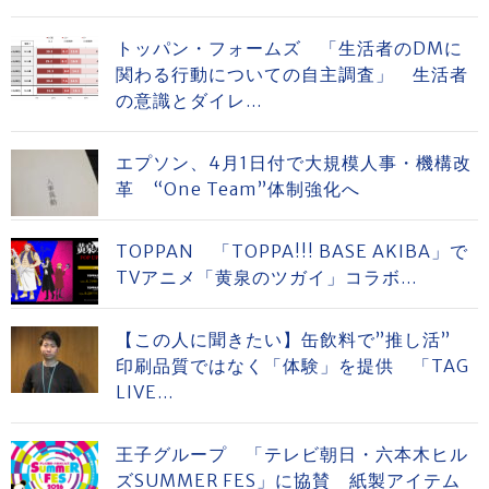
トッパン・フォームズ 「生活者のDMに
関わる行動についての自主調査」 生活者
の意識とダイレ...
エプソン、4月1日付で大規模人事・機構改
革 “One Team”体制強化へ
TOPPAN 「TOPPA!!! BASE AKIBA」で
TVアニメ「黄泉のツガイ」コラボ...
【この人に聞きたい】缶飲料で”推し活”
印刷品質ではなく「体験」を提供 「TAG
LIVE...
王子グループ 「テレビ朝日・六本木ヒル
ズSUMMER FES」に協賛 紙製アイテム