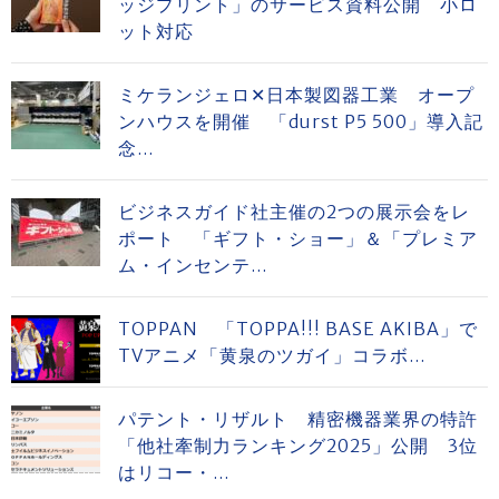
ッジプリント」のサービス資料公開 小ロ
ット対応
ミケランジェロ✕日本製図器工業 オープ
ンハウスを開催 「durst P5 500」導入記
念...
ビジネスガイド社主催の2つの展示会をレ
ポート 「ギフト・ショー」＆「プレミア
ム・インセンテ...
TOPPAN 「TOPPA!!! BASE AKIBA」で
TVアニメ「黄泉のツガイ」コラボ...
パテント・リザルト 精密機器業界の特許
「他社牽制力ランキング2025」公開 3位
はリコー・...