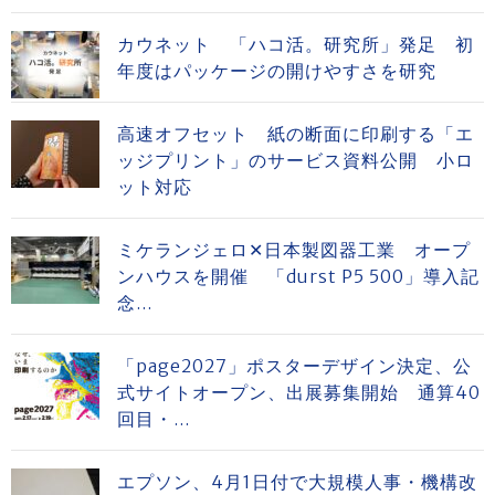
カウネット 「ハコ活。研究所」発足 初
年度はパッケージの開けやすさを研究
高速オフセット 紙の断面に印刷する「エ
ッジプリント」のサービス資料公開 小ロ
ット対応
ミケランジェロ✕日本製図器工業 オープ
ンハウスを開催 「durst P5 500」導入記
念...
「page2027」ポスターデザイン決定、公
式サイトオープン、出展募集開始 通算40
回目・...
エプソン、4月1日付で大規模人事・機構改